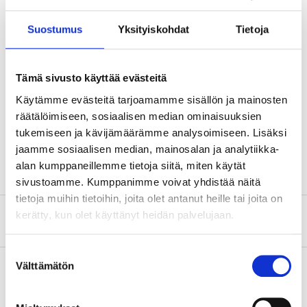
Shaft length
260 mm
Gross weight
1190 ±60 g
Suostumus
Yksityiskohdat
Tietoja
Hammer head
Material
EN9 steel
Tämä sivusto käyttää evästeitä
Weight
2,2 lb (1 kg)
Käytämme evästeitä tarjoamamme sisällön ja mainosten
räätälöimiseen, sosiaalisen median ominaisuuksien
Hardness
50–58 HRC (dog)
tukemiseen ja kävijämäärämme analysoimiseen. Lisäksi
Impact face
40 x 40 mm
jaamme sosiaalisen median, mainosalan ja analytiikka-
alan kumppaneillemme tietoja siitä, miten käytät
sivustoamme. Kumppanimme voivat yhdistää näitä
tietoja muihin tietoihin, joita olet antanut heille tai joita on
kerätty, kun olet käyttänyt heidän palvelujaan.
About the manufacturer
Suostumuksen
Välttämätön
valinta
Pay & Collect