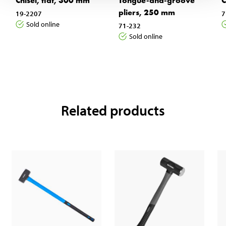
Chisel, flat, 300 mm
Tongue-and-groove
C
pliers, 250 mm
19-2207
7
Sold online
71-232
Sold online
Related products