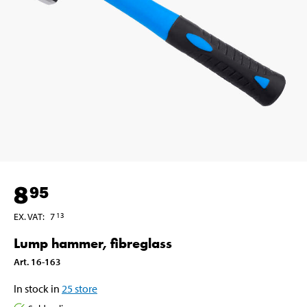
8
95
EX. VAT
:
7
13
Lump hammer, fibreglass
Art
.
16-163
In stock in
25
store