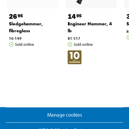
26
14
95
95
Sledgehammer,
Engineer Hammer, 4
S
fibreglass
lb
8
16-149
81-517
Sold online
Sold online
Manage cookies