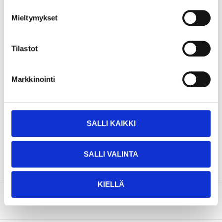
Mieltymykset
Technical specifications
Tilastot
Material
Carbon steel
Weight
1,95 kg
Markkinointi
Box
Length
305 mm
SALLI KAIKKI
Width
377 mm
Height
55 mm
SALLI VALINTA
KIELLÄ
About the manufacturer