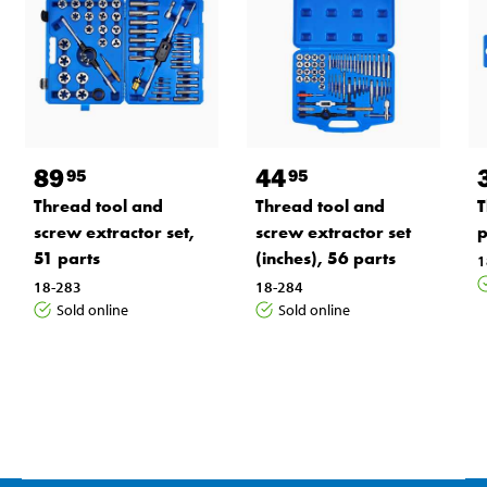
89
44
95
95
Thread tool and
Thread tool and
T
screw extractor set,
screw extractor set
p
51 parts
(inches), 56 parts
1
18-283
18-284
Sold online
Sold online