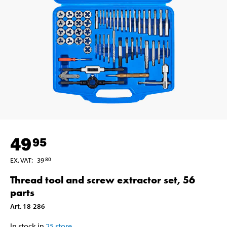
49
95
EX. VAT
:
39
80
Thread tool and screw extractor set, 56
parts
Art
.
18-286
In stock in
25
store