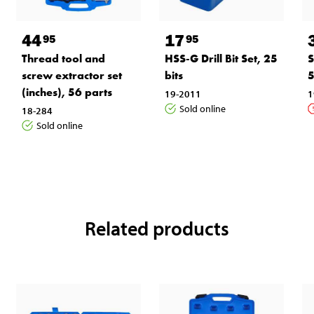
44
17
95
95
Thread tool and
HSS-G Drill Bit Set, 25
S
screw extractor set
bits
5
(inches), 56 parts
19-2011
1
Sold online
18-284
Sold online
Related products