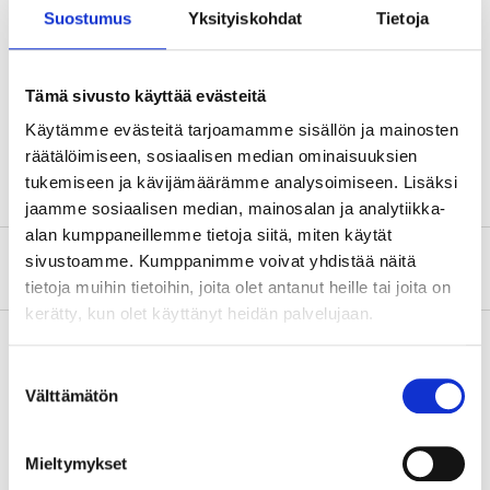
Technical specifications
Suostumus
Yksityiskohdat
Tietoja
Length
25 mm
Tämä sivusto käyttää evästeitä
Material
S2-stål
Käytämme evästeitä tarjoamamme sisällön ja mainosten
Quantity
2 Qty.
räätälöimiseen, sosiaalisen median ominaisuuksien
tukemiseen ja kävijämäärämme analysoimiseen. Lisäksi
jaamme sosiaalisen median, mainosalan ja analytiikka-
alan kumppaneillemme tietoja siitä, miten käytät
sivustoamme. Kumppanimme voivat yhdistää näitä
About the manufacturer
tietoja muihin tietoihin, joita olet antanut heille tai joita on
kerätty, kun olet käyttänyt heidän palvelujaan.
Suostumuksen
Pay & Collect
Välttämätön
valinta
Pay & Collect in your local store within 2 hours!
READ MORE
Mieltymykset