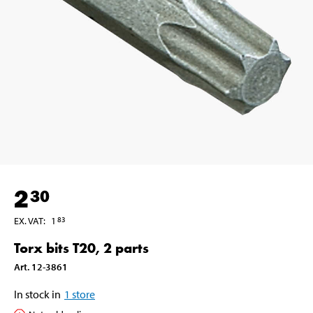
2
30
EX. VAT
:
1
83
Torx bits T20, 2 parts
Art
.
12-3861
In stock in
1
store