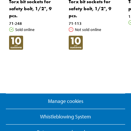
Torx bit sockets for
Torx bit sockets for
T
safety bolt, 1/2", 9
safety bolt, 1/2", 9
p
pcs.
pcs.
1
71-248
71-113
Sold online
Not sold online
Manage cookies
Whistleblowing System