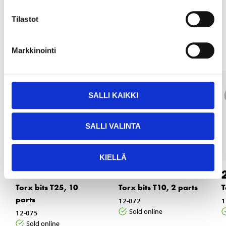
Tilastot
Other customers also bought
Markkinointi
SALLI KAIKKI
SALLI VALINTA
KIELLÄ
3
2
45
35
Torx bits T25, 10
Torx bits T10, 2 parts
T
parts
12-072
1
Sold online
12-075
Sold online