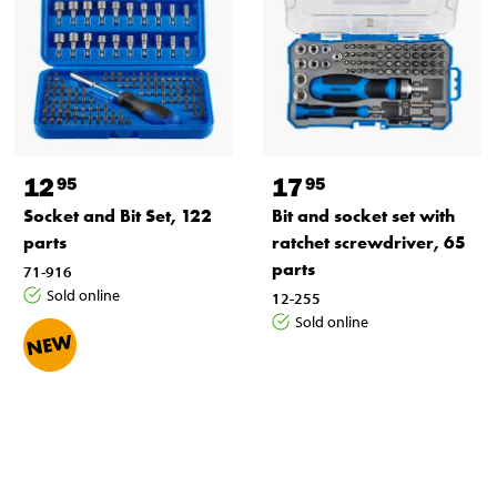
12
17
95
95
Socket and Bit Set, 122
Bit and socket set with
parts
ratchet screwdriver, 65
parts
71-916
Sold online
12-255
Sold online