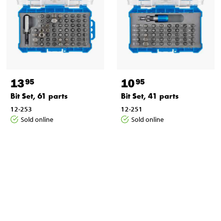
13
10
95
95
Bit Set, 61 parts
Bit Set, 41 parts
12-253
12-251
Sold online
Sold online