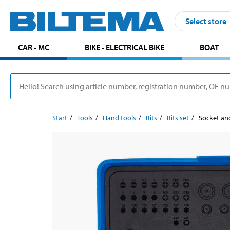
Select store
CAR - MC
BIKE - ELECTRICAL BIKE
BOAT
Start
Tools
Hand tools
Bits
Bits set
Socket and