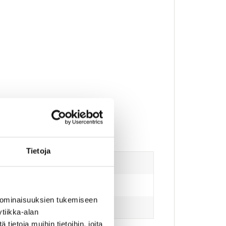
Tietoja
 ominaisuuksien tukemiseen
tiikka-alan
ietoja muihin tietoihin, joita