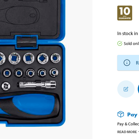
In stock in
Sold onl
R
Pay 
Pay & Collec
READ MORE