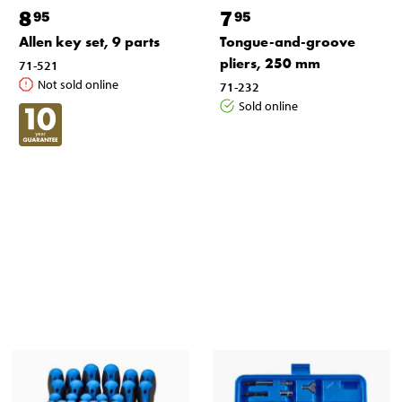
8
7
95
95
Allen key set, 9 parts
Tongue-and-groove
pliers, 250 mm
71-521
Not sold online
71-232
Sold online