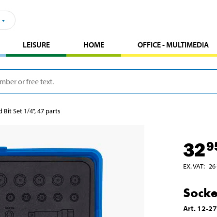
LEISURE
HOME
OFFICE - MULTIMEDIA
 Bit Set 1/4", 47 parts
32
9
EX. VAT
:
26
Socke
Art
.
12-2