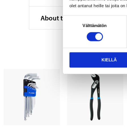
olet antanut heille tai joita o
About the manufacturer
Suostumuksen
Välttämätön
valinta
KIELLÄ