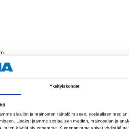
mm.
Yksityiskohdat
50 mm (extender)
itä
S2 steel (bits)
mme sisällön ja mainosten räätälöimiseen, sosiaalisen median
CrV steel (sockets)
iseen. Lisäksi jaamme sosiaalisen median, mainosalan ja analy
, miten käytät sivustoamme. Kumppanimme voivat yhdistää näitä t