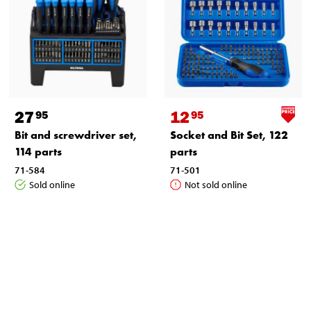
27
12
95
95
Bit and screwdriver set,
Socket and Bit Set, 122
114 parts
parts
71-584
71-501
Sold online
Not sold online