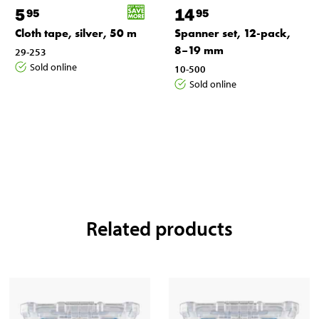
5
14
95
95
Cloth tape, silver, 50 m
Spanner set, 12-pack,
8–19 mm
29-253
Sold online
10-500
Sold online
Related products