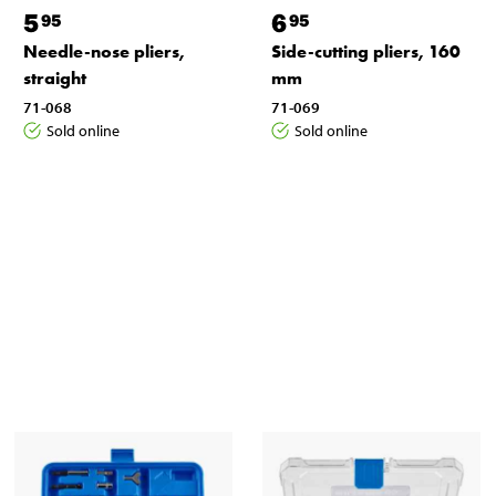
5
6
95
95
Needle-nose pliers,
Side-cutting pliers, 160
straight
mm
71-068
71-069
Sold online
Sold online