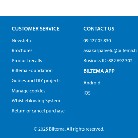
CUSTOMER SERVICE
CONTACT US
Newsletter
09 427 05 830
Brochures
asiakaspalvelu@biltema.fi
Product recalls
Business ID:​ 882 692 302
Biltema Foundation
BILTEMA APP
Guides and DIY projects
Android
Manage cookies
iOS
Whistleblowing System
Return or cancel purchase
© 2025 Biltema. All rights reserved.