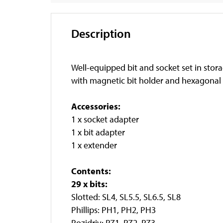
Description
Well-equipped bit and socket set in stora
with magnetic bit holder and hexagonal 
Accessories:
1 x socket adapter
1 x bit adapter
1 x extender
Contents:
29 x bits:
Slotted: SL4, SL5.5, SL6.5, SL8
Phillips: PH1, PH2, PH3
Pozidriv: PZ1, PZ2, PZ3