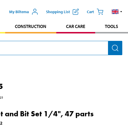
My Biltema
Shopping List
Cart
CONSTRUCTION
CAR CARE
TOOLS
5
25
t and Bit Set 1/4", 47 parts
72