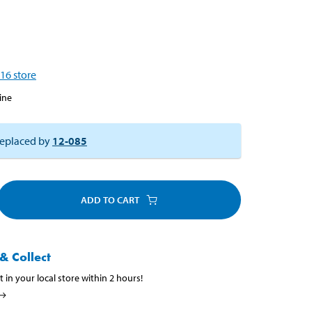
16
store
ine
eplaced by
12-085
ADD TO CART
& Collect
t in your local store within 2 hours!