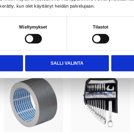
n kerätty, kun olet käyttänyt heidän palvelujaan.
Mieltymykset
Tilastot
Other customers also bought
SALLI VALINTA