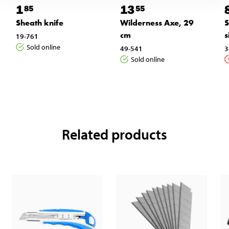
1
13
85
55
Sheath knife
Wilderness Axe, 29
S
cm
s
19-761
Sold online
49-541
3
Sold online
Related products