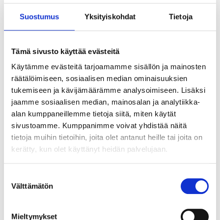
In stock in
3
store
Not sold online
Suostumus
Yksityiskohdat
Tietoja
6
90
Tämä sivusto käyttää evästeitä
Käytämme evästeitä tarjoamamme sisällön ja mainosten
räätälöimiseen, sosiaalisen median ominaisuuksien
BUILDER KNIFE STAINLESS STEEL
tukemiseen ja kävijämäärämme analysoimiseen. Lisäksi
20-478
jaamme sosiaalisen median, mainosalan ja analytiikka-
alan kumppaneillemme tietoja siitä, miten käytät
In stock in
1
store
sivustoamme. Kumppanimme voivat yhdistää näitä
Not sold online
tietoja muihin tietoihin, joita olet antanut heille tai joita on
kerätty, kun olet käyttänyt heidän palvelujaan.
7
90
Suostumuksen
Välttämätön
valinta
Mieltymykset