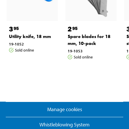
3
2
95
95
Utility knife, 18 mm
Spare blades for 18
S
mm, 10-pack
s
19-1052
Sold online
19-1053
1
Sold online
Manage cookies
Whistleblowing System