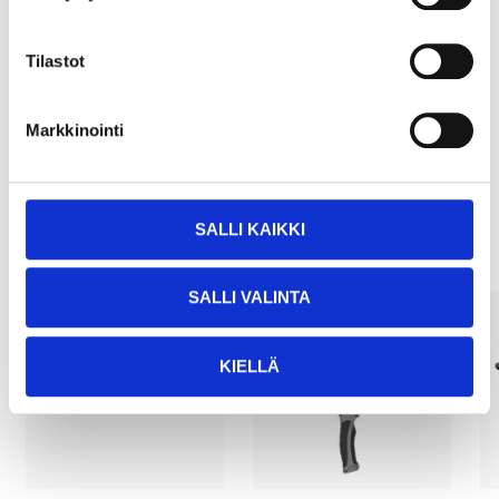
Pay & Collect
Tilastot
Pay & Collect in your local store within 2 hours!
READ MORE
Markkinointi
Other customers also bought
SALLI KAIKKI
SALLI VALINTA
KIELLÄ