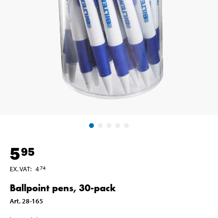
5
95
EX. VAT
:
4
74
Ballpoint pens, 30-pack
Art
.
28-165