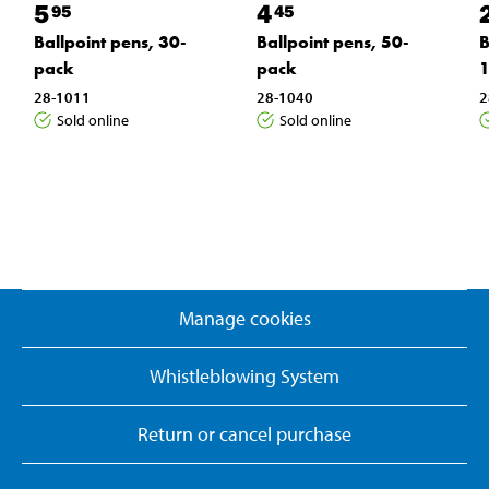
5
4
95
45
Ballpoint pens, 30-
Ballpoint pens, 50-
B
pack
pack
1
28-1011
28-1040
2
Sold online
Sold online
Manage cookies
Whistleblowing System
Return or cancel purchase