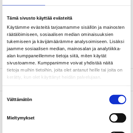
Tämä sivusto käyttää evästeitä
Technical specifications
Käytämme evästeitä tarjoamamme sisällön ja mainosten
räätälöimiseen, sosiaalisen median ominaisuuksien
Quantity
30 pcs
tukemiseen ja kävijämäärämme analysoimiseen. Lisäksi
Colour
blue
jaamme sosiaalisen median, mainosalan ja analytiikka-
alan kumppaneillemme tietoja siitä, miten käytät
sivustoamme. Kumppanimme voivat yhdistää näitä
tietoja muihin tietoihin, joita olet antanut heille tai joita on
kerätty, kun olet käyttänyt heidän palvelujaan.
About the manufacturer
Suostumuksen
Välttämätön
valinta
Pay & Collect
Mieltymykset
Pay & Collect in your local store within 2 hours!
READ MORE