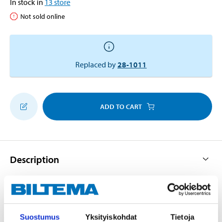
In stock in
13
store
Not sold online
Replaced by
28-1011
ADD TO CART
Description
Large pack of ballpoint pens perfect for pub quizzes,
game nights, etc. The pens have blue ink.
Suostumus
Yksityiskohdat
Tietoja