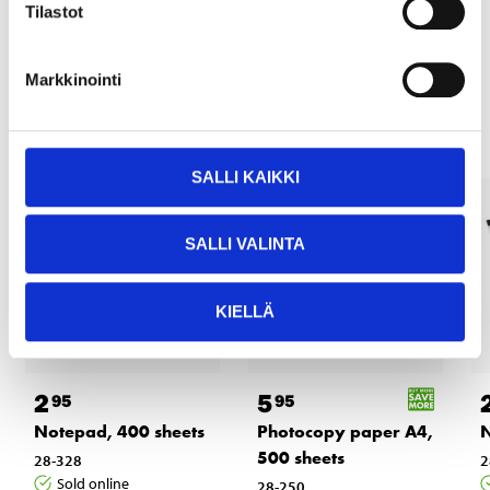
Tilastot
Markkinointi
Other customers also bought
SALLI KAIKKI
SALLI VALINTA
KIELLÄ
2
5
95
95
Notepad, 400 sheets
Photocopy paper A4,
N
500 sheets
28-328
2
Sold online
28-250