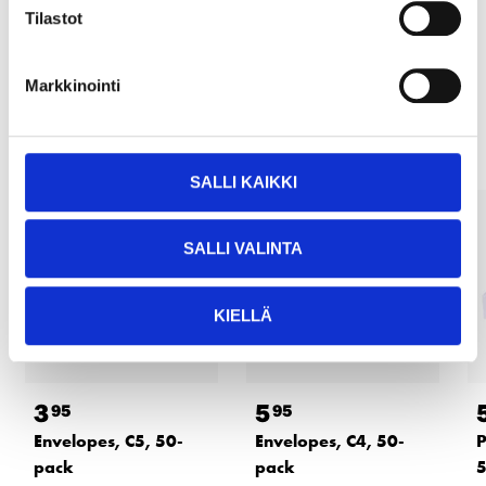
READ MORE
Tilastot
Markkinointi
Other customers also bought
SALLI KAIKKI
SALLI VALINTA
KIELLÄ
3
5
95
95
Envelopes, C5, 50-
Envelopes, C4, 50-
P
pack
pack
5