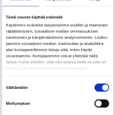
Size
C6
Fits
A6 paper
Tämä sivusto käyttää evästeitä
Käytämme evästeitä tarjoamamme sisällön ja mainosten
Material
Paper
räätälöimiseen, sosiaalisen median ominaisuuksien
Length
11,4 cm
tukemiseen ja kävijämäärämme analysoimiseen. Lisäksi
Width
16,2 cm
jaamme sosiaalisen median, mainosalan ja analytiikka-
alan kumppaneillemme tietoja siitä, miten käytät
sivustoamme. Kumppanimme voivat yhdistää näitä
tietoja muihin tietoihin, joita olet antanut heille tai joita on
kerätty, kun olet käyttänyt heidän palvelujaan.
About the manufacturer
Suostumuksen
Välttämätön
valinta
Pay & Collect
Mieltymykset
Pay & Collect in your local store within 2 hours!