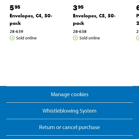
5
3
95
95
Envelopes, C4, 50-
Envelopes, C5, 50-
P
pack
pack
2
28-639
28-638
2
Sold online
Sold online
Manage cookies
Whistleblowing System
Return or cancel purchase