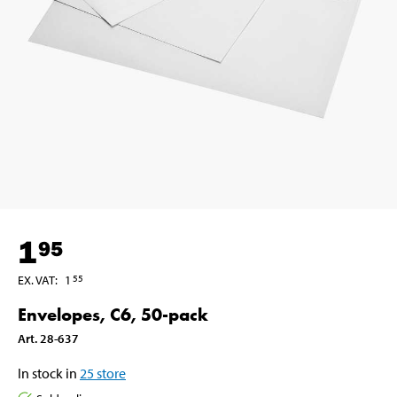
1
95
EX. VAT
:
1
55
Envelopes, C6, 50-pack
Art
.
28-637
In stock in
25
store