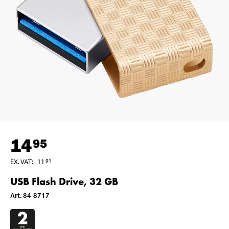
14
95
EX. VAT
:
11
91
USB Flash Drive, 32 GB
Art
.
84-8717