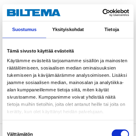
Technical specifications
Suostumus
Yksityiskohdat
Tietoja
Windows 8.1, 8, 7, Vista, XP,
Compatibility:
2000, Mac OS 10.8+, Linux
v.2.6.x+ and Chrome OS.
Storage capacity
<32 GB
Tämä sivusto käyttää evästeitä
Write/read speed
<140/55 MB/s
Käytämme evästeitä tarjoamamme sisällön ja mainosten
räätälöimiseen, sosiaalisen median ominaisuuksien
Length
31,5 mm
tukemiseen ja kävijämäärämme analysoimiseen. Lisäksi
Width
12,4 mm
jaamme sosiaalisen median, mainosalan ja analytiikka-
alan kumppaneillemme tietoja siitä, miten käytät
Thickness
6,5 mm
sivustoamme. Kumppanimme voivat yhdistää näitä
Weight
4,2 g
tietoja muihin tietoihin, joita olet antanut heille tai joita on
kerätty, kun olet käyttänyt heidän palvelujaan.
Suostumuksen
About the manufacturer
Välttämätön
valinta