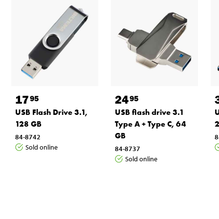
17
24
95
95
USB Flash Drive 3.1,
USB flash drive 3.1
U
128 GB
Type A + Type C, 64
GB
84-8742
8
Sold online
84-8737
Sold online