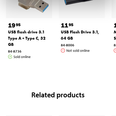
19
11
95
95
USB flash drive 3.1
USB Flash Drive 3.1,
M
Type A + Type C, 32
64 GB
S
GB
84-8006
8
Not sold online
84-8736
Sold online
Related products