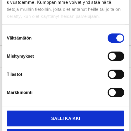
sivustoamme. Kumppanimme voivat yhdistää näitä
Danger
tietoja muihin tietoihin, joita olet antanut heille tai joita on
Causes severe skin burns and eye damage.
Very toxic to aquatic life.
kerätty, kun olet käyttänyt heidän palvelujaan.
Show safety phrases
Suostumuksen
Välttämätön
valinta
Safety instructions and other information
Mieltymykset
Tilastot
About the manufacturer
Markkinointi
Pay & Collect
SALLI KAIKKI
Pay & Collect in your local store within 2 hours!
READ MORE