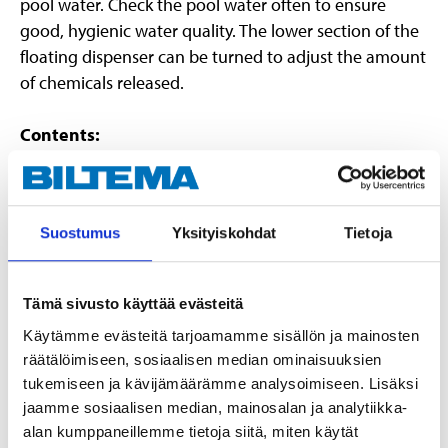
pool water. Check the pool water often to ensure
good, hygienic water quality. The lower section of the
floating dispenser can be turned to adjust the amount
of chemicals released.
Contents:
0.5 kg chlorine tablet 20 g
0.5 l Clear Pool
1 floating dispenser
Suostumus
Yksityiskohdat
Tietoja
50 test sticks
1 pool care guide
Tämä sivusto käyttää evästeitä
Important:
Käytämme evästeitä tarjoamamme sisällön ja mainosten
Use biocides safely. Always read the label and product
räätälöimiseen, sosiaalisen median ominaisuuksien
information before use.
tukemiseen ja kävijämäärämme analysoimiseen. Lisäksi
jaamme sosiaalisen median, mainosalan ja analytiikka-
alan kumppaneillemme tietoja siitä, miten käytät