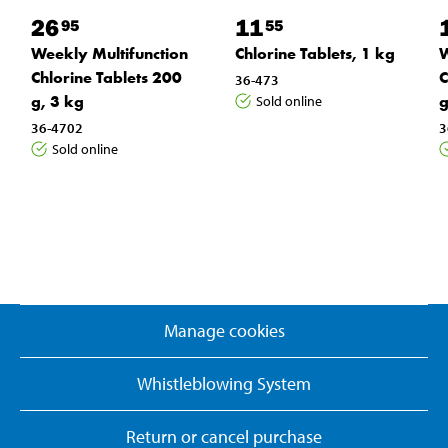
26
11
95
55
Weekly Multifunction
Chlorine Tablets, 1 kg
W
Chlorine Tablets 200
C
36-473
g, 3 kg
g
Sold online
36-4702
3
Sold online
Manage cookies
Whistleblowing System
Return or cancel purchase