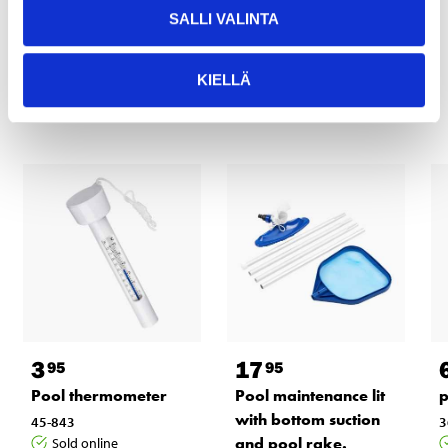
SALLI VALINTA
Other customers also bought
KIELLÄ
3
17
95
95
Pool thermometer
Pool maintenance lit
p
with bottom suction
45-843
3
and pool rake.
Sold online