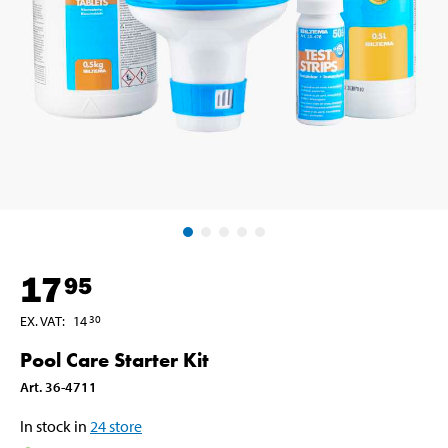
17
95
EX. VAT
:
14
30
Pool Care Starter Kit
Art
.
36-4711
In stock in
24
store