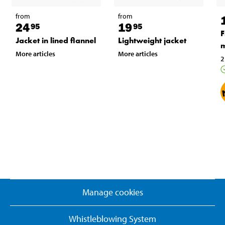
from
from
24
19
95
95
F
Jacket in lined flannel
Lightweight jacket
m
More articles
More articles
2
Manage cookies
Whistleblowing System