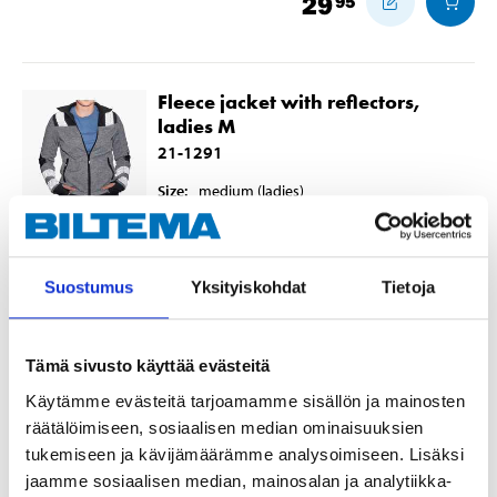
29
95
Fleece jacket with reflectors,
ladies M
21-1291
Size
:
medium
(ladies)
In stock in
25
store
Sold online
Suostumus
Yksityiskohdat
Tietoja
29
95
Tämä sivusto käyttää evästeitä
Käytämme evästeitä tarjoamamme sisällön ja mainosten
Fleece jacket with reflectors,
räätälöimiseen, sosiaalisen median ominaisuuksien
ladies L
tukemiseen ja kävijämäärämme analysoimiseen. Lisäksi
21-1292
jaamme sosiaalisen median, mainosalan ja analytiikka-