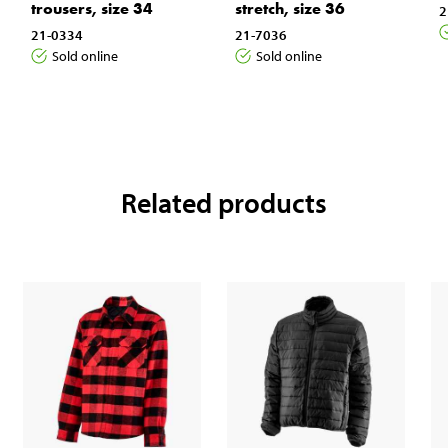
trousers, size 34
stretch, size 36
2
21-0334
21-7036
Sold online
Sold online
Related products