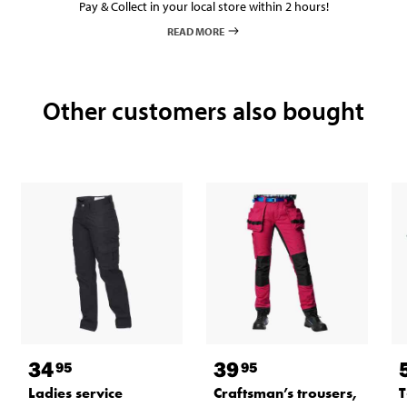
Pay & Collect in your local store within 2 hours!
READ MORE
Other customers also bought
34
39
95
95
Ladies service
Craftsman’s trousers,
T