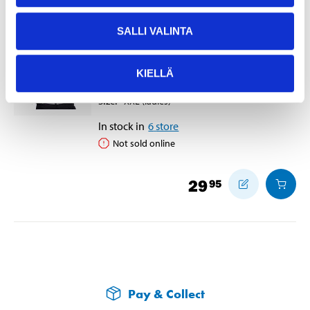
SALLI VALINTA
Fleece jacket with reflectors,
ladies XXL
KIELLÄ
21-1294
Size
:
XXL
(ladies)
In stock in
6
store
Not sold online
29
95
Pay & Collect