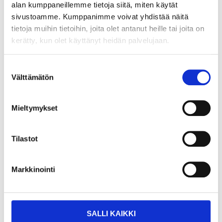
alan kumppaneillemme tietoja siitä, miten käytät
Size
:
large
(ladies)
sivustoamme. Kumppanimme voivat yhdistää näitä
In stock in
13
store
tietoja muihin tietoihin, joita olet antanut heille tai joita on
Sold online
kerätty, kun olet käyttänyt heidän palvelujaan.
29
95
Suostumuksen
Välttämätön
valinta
Mieltymykset
Fleece jacket with reflectors,
ladies XL
21-1293
Tilastot
Size
:
XL
(ladies)
In stock in
9
store
Markkinointi
Sold online
29
95
SALLI KAIKKI