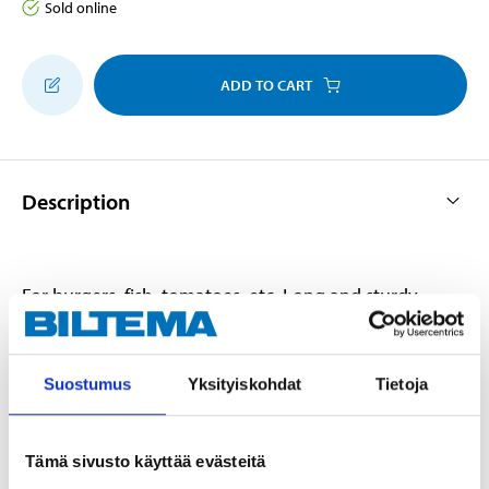
Sold online
ADD TO CART
Description
For burgers, fish, tomatoes, etc. Long and sturdy
wooden handle.
Suostumus
Yksityiskohdat
Tietoja
Technical specifications
Tämä sivusto käyttää evästeitä
Dimensions
33,5 x 20,5 cm