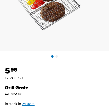
5
95
EX. VAT
:
4
74
Grill Grate
Art
.
37-182
In stock in
24
store