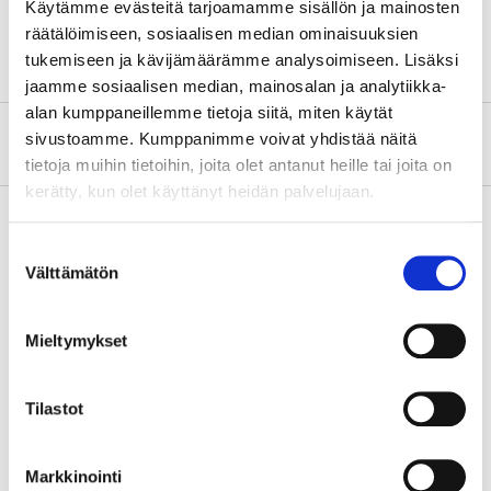
Käytämme evästeitä tarjoamamme sisällön ja mainosten
Length
31,5 cm (handle)
räätälöimiseen, sosiaalisen median ominaisuuksien
tukemiseen ja kävijämäärämme analysoimiseen. Lisäksi
jaamme sosiaalisen median, mainosalan ja analytiikka-
alan kumppaneillemme tietoja siitä, miten käytät
sivustoamme. Kumppanimme voivat yhdistää näitä
About the manufacturer
tietoja muihin tietoihin, joita olet antanut heille tai joita on
kerätty, kun olet käyttänyt heidän palvelujaan.
Suostumuksen
Pay & Collect
Välttämätön
valinta
Pay & Collect in your local store within 2 hours!
READ MORE
Mieltymykset
Tilastot
Other customers also bought
Markkinointi