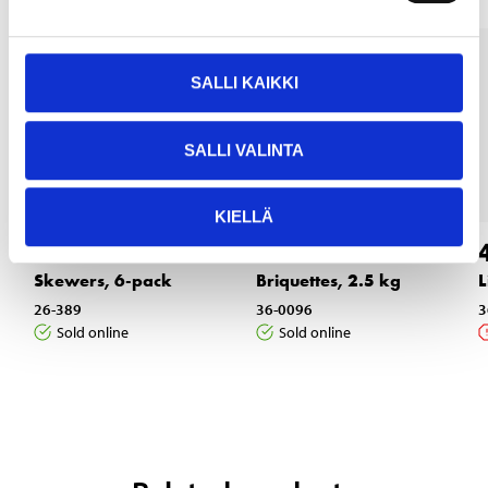
SALLI KAIKKI
SALLI VALINTA
KIELLÄ
4
3
90
55
Skewers, 6-pack
Briquettes, 2.5 kg
L
26-389
36-0096
3
Sold online
Sold online