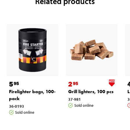
Related products
5
2
95
95
Firelighter bags, 100-
Grill lighters, 100 pcs
L
pack
37-981
3
Sold online
36-0193
Sold online