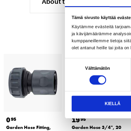
About the manufacturer
Tämä sivusto käyttää eväste
Käytämme evästeitä tarjoama
ja kävijämäärämme analysoim
kumppaneillemme tietoja siitä
olet antanut heille tai joita o
Suostumuksen
Välttämätön
valinta
KIELLÄ
0
19
95
95
Garden Hose Fitting,
Garden Hose 3/4", 20