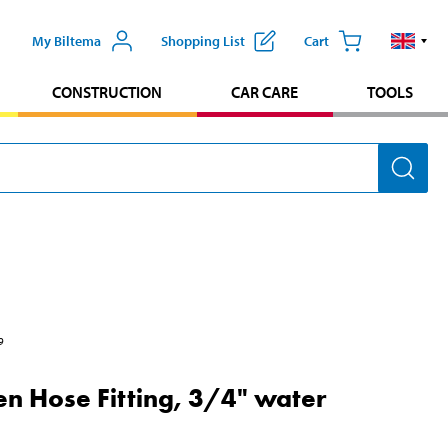
My Biltema
Shopping List
Cart
CONSTRUCTION
CAR CARE
TOOLS
9
n Hose Fitting, 3/4" water