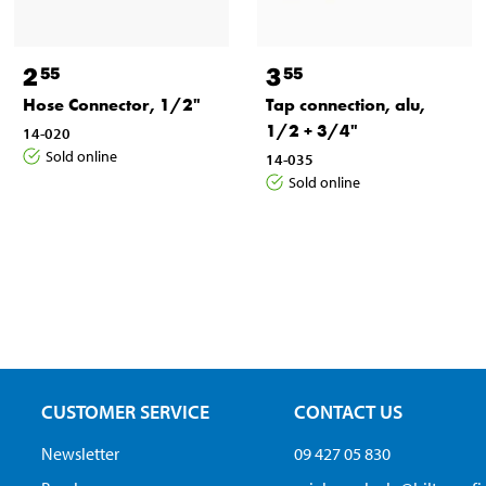
2
3
55
55
Hose Connector, 1/2"
Tap connection, alu,
1/2 + 3/4"
14-020
Sold online
14-035
Sold online
CUSTOMER SERVICE
CONTACT US
Newsletter
09 427 05 830