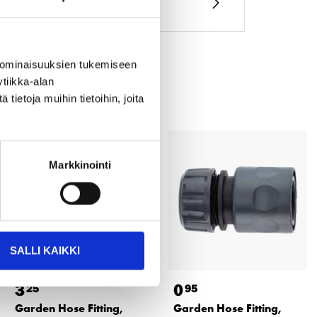
 ominaisuuksien tukemiseen
tiikka-alan
ietoja muihin tietoihin, joita
Markkinointi
SALLI KAIKKI
3
0
25
95
Garden Hose Fitting,
Garden Hose Fitting,