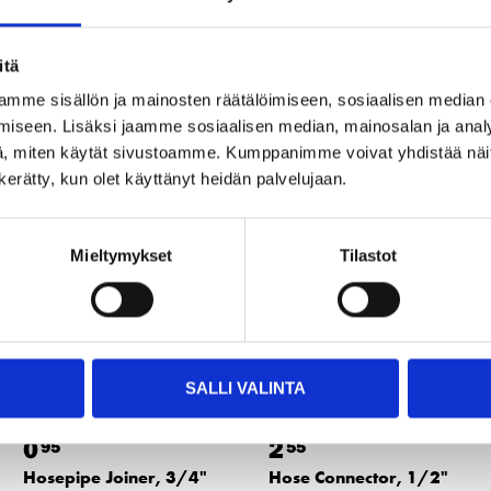
itä
mme sisällön ja mainosten räätälöimiseen, sosiaalisen median
Other customers also bought
iseen. Lisäksi jaamme sosiaalisen median, mainosalan ja analy
, miten käytät sivustoamme. Kumppanimme voivat yhdistää näitä t
n kerätty, kun olet käyttänyt heidän palvelujaan.
Mieltymykset
Tilastot
SALLI VALINTA
0
2
95
55
Hosepipe Joiner, 3/4"
Hose Connector, 1/2"