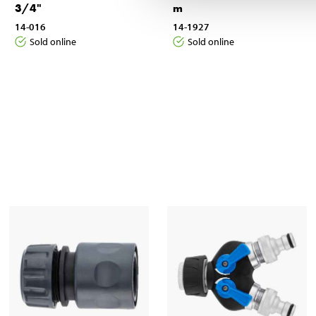
3/4"
m
14-016
14-1927
Sold online
Sold online