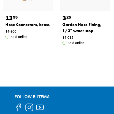
13
3
95
25
Hose Connectors, brass
Garden Hose Fitting,
1/2" water stop
14-800
Sold online
14-015
Sold online
FOLLOW BILTEMA