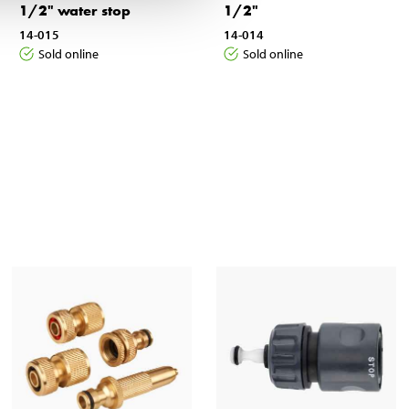
1/2" water stop
1/2"
14-015
14-014
Sold online
Sold online