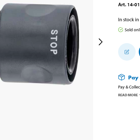
Art
.
14-0
In stock in
Sold onl
Pay 
Pay & Collec
READ MORE