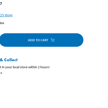
17
25
store
ine
ADD TO CART
& Collect
t in your local store within 2 hours!