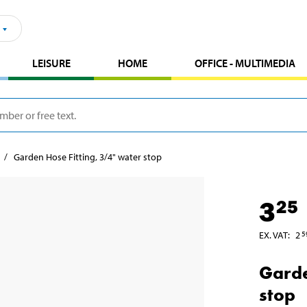
LEISURE
HOME
OFFICE - MULTIMEDIA
s
Garden Hose Fitting, 3/4" water stop
3
25
EX. VAT
:
2
5
Garde
stop