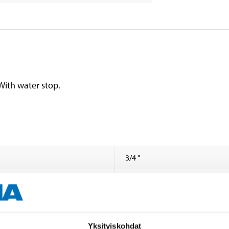
With water stop.
3/4 "
With water stop
Yksityiskohdat