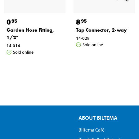
0
8
95
95
Garden Hose Fitting,
Tap Connector, 2-way
1/2"
14-029
Sold online
14-014
Sold online
ABOUT BILTEMA
Biltema Café