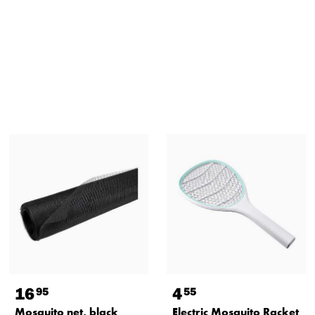
16
4
95
55
Mosquito net, black
Electric Mosquito Racket