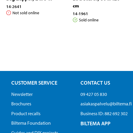
cm
14-2641
Not sold online
14-1961
Sold online
CUSTOMER SERVICE
CONTACT US
Newsletter
09 427 05 830
Brochures
asiakaspalvelu@biltema.fi
Product recalls
Business ID:​ 882 692 302
Biltema Foundation
BILTEMA APP
Guides and DIY projects