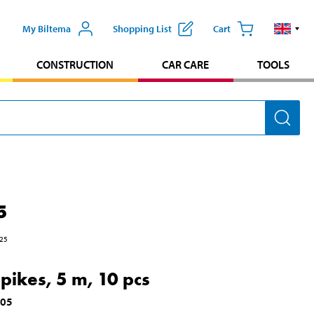
My Biltema
Shopping List
Cart
CONSTRUCTION
CAR CARE
TOOLS
5
25
Spikes, 5 m, 10 pcs
805