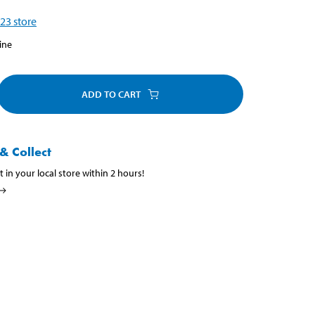
23
store
ine
ADD TO CART
& Collect
t in your local store within 2 hours!