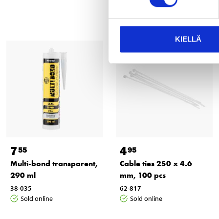
KIELLÄ
7
4
55
95
Multi-bond transparent,
Cable ties 250 x 4.6
290 ml
mm, 100 pcs
38-035
62-817
Sold online
Sold online