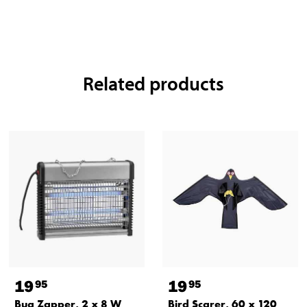
Related products
19
19
95
95
Bug Zapper, 2 x 8 W
Bird Scarer, 60 x 120