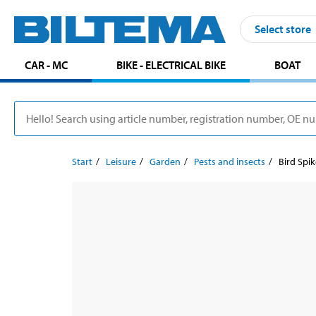
Select store
CAR - MC
BIKE - ELECTRICAL BIKE
BOAT
Start
Leisure
Garden
Pests and insects
Bird Spik