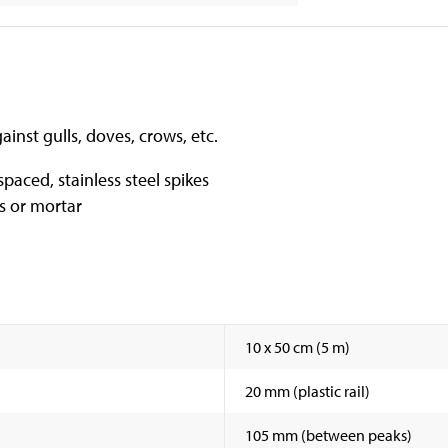
ainst gulls, doves, crows, etc.
 spaced, stainless steel spikes
ps or mortar
10 x 50 cm (5 m)
20 mm (plastic rail)
105 mm (between peaks)