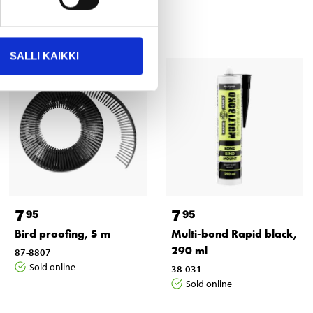
SALLI KAIKKI
7
7
95
95
Bird proofing, 5 m
Multi-bond Rapid black,
290 ml
87-8807
Sold online
38-031
Sold online