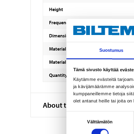
Height
Frequency
Dimensions
Material
Suostumus
Material
Tämä sivusto käyttää eväste
Quantity
Käytämme evästeitä tarjoama
ja kävijämäärämme analysoim
kumppaneillemme tietoja siitä
olet antanut heille tai joita o
About the manufacturer
Suostumuksen
Välttämätön
valinta