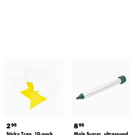
2
8
95
95
Sticky Trap, 10-pack
Mole Scarer, ultrasound