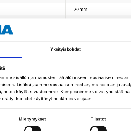
120 mm
100 pcs/m (Spikes)
1,3 x 120 mm (spikes)
Stainless steel (304)
Yksityiskohdat
Polycarbonate (base)
itä
10 pcs
mme sisällön ja mainosten räätälöimiseen, sosiaalisen median
iseen. Lisäksi jaamme sosiaalisen median, mainosalan ja analy
, miten käytät sivustoamme. Kumppanimme voivat yhdistää näitä t
n kerätty, kun olet käyttänyt heidän palvelujaan.
Mieltymykset
Tilastot