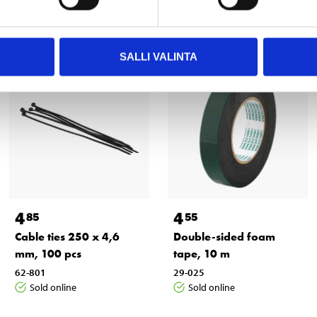
Other customers also bought
SALLI VALINTA
4
4
85
55
Cable ties 250 x 4,6
Double-sided foam
mm, 100 pcs
tape, 10 m
62-801
29-025
Sold online
Sold online