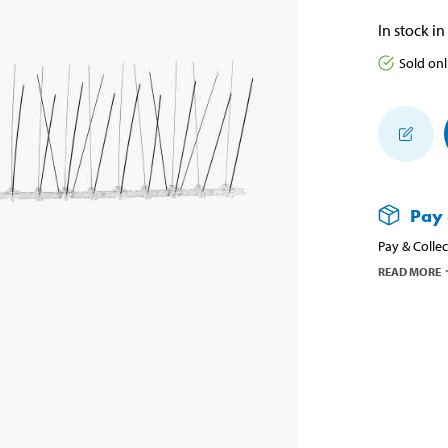
In stock in
Sold onl
Pay 
Pay & Collec
READ MORE