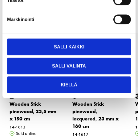
Tilastot
Other customers also bought
Markkinointi
SALLI KAIKKI
SALLI VALINTA
KIELLÄ
2
5
55
55
Wooden Stick
Wooden Stick
W
pinewood, 23,5 mm
pinewood,
p
x 150 cm
lacquered, 23 mm x
1
160 cm
14-1613
1
Sold online
14-1617