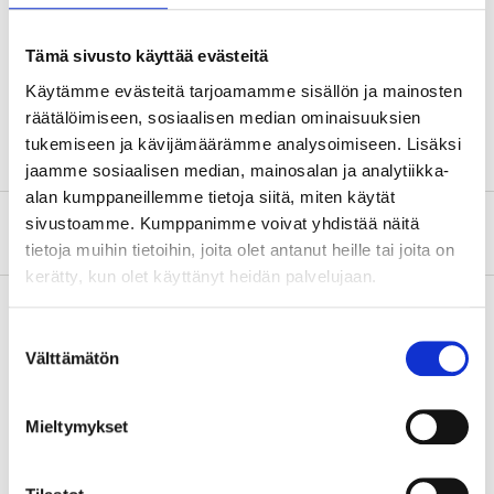
Technical specifications
Tämä sivusto käyttää evästeitä
Width
67 cm
Käytämme evästeitä tarjoamamme sisällön ja mainosten
Length
24 cm
räätälöimiseen, sosiaalisen median ominaisuuksien
tukemiseen ja kävijämäärämme analysoimiseen. Lisäksi
jaamme sosiaalisen median, mainosalan ja analytiikka-
alan kumppaneillemme tietoja siitä, miten käytät
sivustoamme. Kumppanimme voivat yhdistää näitä
About the manufacturer
tietoja muihin tietoihin, joita olet antanut heille tai joita on
kerätty, kun olet käyttänyt heidän palvelujaan.
Suostumuksen
Välttämätön
Pay & Collect
valinta
Pay & Collect in your local store within 2 hours!
Mieltymykset
READ MORE