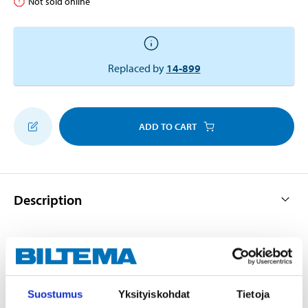
Not sold online
Replaced by
14-899
ADD TO CART
Description
Fits Biltema wooden shaft Ø 22 mm.
Suostumus
Yksityiskohdat
Tietoja