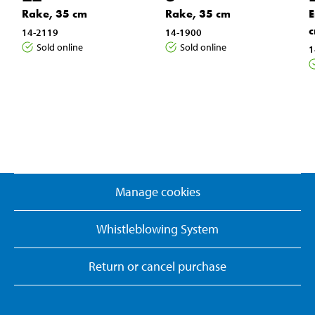
Rake, 35 cm
Rake, 35 cm
E
14-2119
14-1900
Sold online
Sold online
1
Manage cookies
Whistleblowing System
Return or cancel purchase