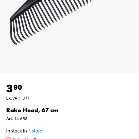
3
90
EX. VAT
:
3
11
Rake Head, 67 cm
Art
.
14-658
In stock in
1
store