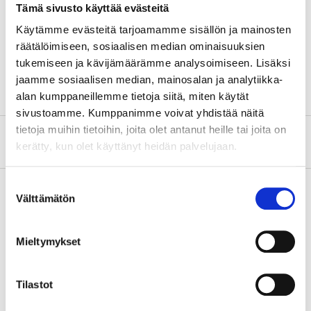
Technical specifications
Tämä sivusto käyttää evästeitä
Käytämme evästeitä tarjoamamme sisällön ja mainosten
Length
200 mm
räätälöimiseen, sosiaalisen median ominaisuuksien
tukemiseen ja kävijämäärämme analysoimiseen. Lisäksi
Cutting capacity
12 mm
jaamme sosiaalisen median, mainosalan ja analytiikka-
alan kumppaneillemme tietoja siitä, miten käytät
sivustoamme. Kumppanimme voivat yhdistää näitä
tietoja muihin tietoihin, joita olet antanut heille tai joita on
About the manufacturer
kerätty, kun olet käyttänyt heidän palvelujaan.
Suostumuksen
Välttämätön
valinta
Pay & Collect
Mieltymykset
Pay & Collect in your local store within 2 hours!
READ MORE
Tilastot