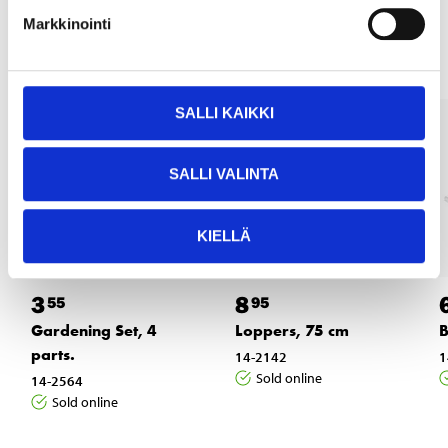
Other customers also bought
Markkinointi
SALLI KAIKKI
SALLI VALINTA
KIELLÄ
3
8
55
95
Gardening Set, 4
Loppers, 75 cm
B
parts.
14-2142
1
Sold online
14-2564
Sold online