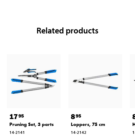
Related products
17
8
95
95
Pruning Set, 3 parts
Loppers, 75 cm
H
14-2141
14-2142
1