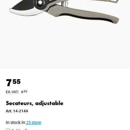
7
55
EX. VAT
:
6
02
Secateurs, adjustable
Art
.
14-2144
In stock in
25
store