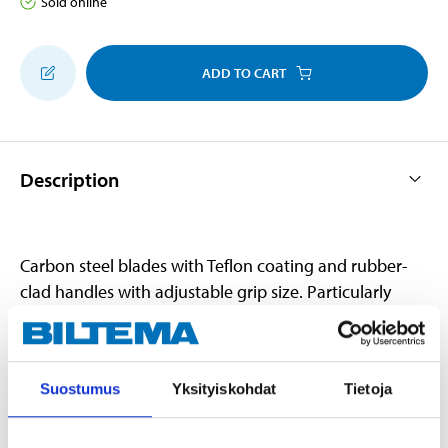
Sold online
ADD TO CART
Description
Carbon steel blades with Teflon coating and rubber-
clad handles with adjustable grip size. Particularly
useful for cutting fresh branches since it leaves a
better cutting surface that shortens the healing
process.
Suostumus
Yksityiskohdat
Tietoja