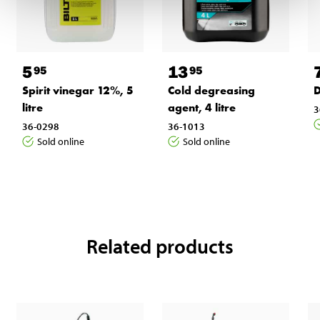
5
13
95
95
Spirit vinegar 12%, 5
Cold degreasing
D
litre
agent, 4 litre
3
36-0298
36-1013
Sold online
Sold online
Related products