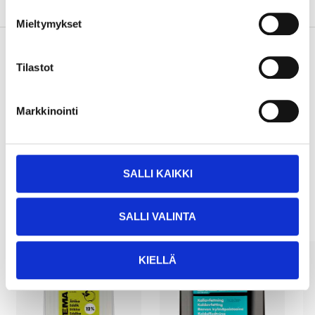
About the manufacturer
Mieltymykset
Tilastot
Pay & Collect
Pay & Collect in your local store within 2 hours!
Markkinointi
READ MORE
SALLI KAIKKI
Other customers also bought
SALLI VALINTA
KIELLÄ