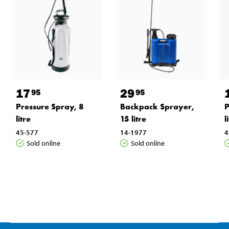
17
29
95
95
Pressure Spray, 8
Backpack Sprayer,
P
litre
15 litre
l
45-577
14-1977
4
Sold online
Sold online