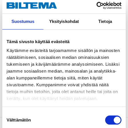
Graded bottle.
Viton rubber seals.
Operating pressure: 2-3 bar.
Suostumus
Yksityiskohdat
Tietoja
NOTE!
The container should be emptied/rinsed out
after use. Weed vinegar and similar agents can affect
Tämä sivusto käyttää evästeitä
the Viton gasket and its service life.
Käytämme evästeitä tarjoamamme sisällön ja mainosten
räätälöimiseen, sosiaalisen median ominaisuuksien
tukemiseen ja kävijämäärämme analysoimiseen. Lisäksi
Technical specifications
jaamme sosiaalisen median, mainosalan ja analytiikka-
alan kumppaneillemme tietoja siitä, miten käytät
sivustoamme. Kumppanimme voivat yhdistää näitä
Volume
1,5 l
tietoja muihin tietoihin, joita olet antanut heille tai joita on
Operating pressure
2–3 bar
kerätty, kun olet käyttänyt heidän palvelujaan.
Suostumuksen
Välttämätön
valinta