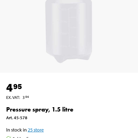
4
95
EX. VAT
:
3
94
Pressure spray, 1.5 litre
Art
.
45-578
In stock in
25
store