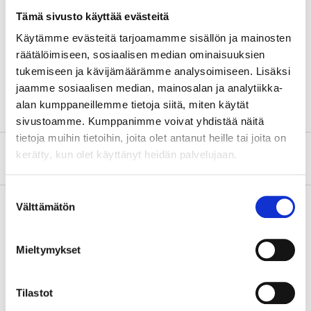
Length
53 cm
Tämä sivusto käyttää evästeitä
Width
ca 10 cm
Käytämme evästeitä tarjoamamme sisällön ja mainosten
räätälöimiseen, sosiaalisen median ominaisuuksien
Wood type
Ash
tukemiseen ja kävijämäärämme analysoimiseen. Lisäksi
Material
Stainless steel
jaamme sosiaalisen median, mainosalan ja analytiikka-
alan kumppaneillemme tietoja siitä, miten käytät
sivustoamme. Kumppanimme voivat yhdistää näitä
tietoja muihin tietoihin, joita olet antanut heille tai joita on
kerätty, kun olet käyttänyt heidän palvelujaan.
About the manufacturer
Suostumuksen
Välttämätön
valinta
Pay & Collect
Mieltymykset
Pay & Collect in your local store within 2 hours!
READ MORE
Tilastot