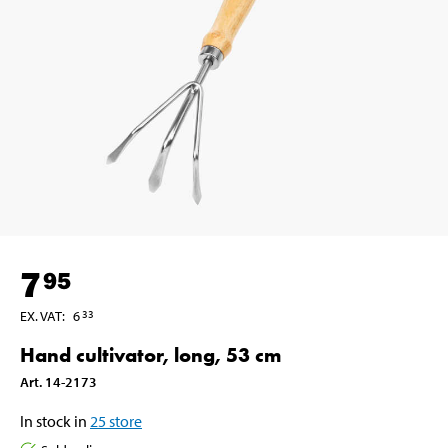
7
95
EX. VAT
:
6
33
Hand cultivator, long, 53 cm
Art
.
14-2173
In stock in
25
store