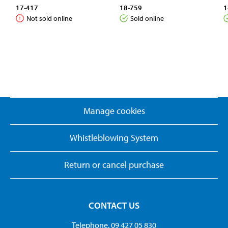
17-417
18-759
1
Not sold online
Sold online
Manage cookies
Whistleblowing System
Return or cancel purchase
CONTACT US
Telephone. 09 427 05 830