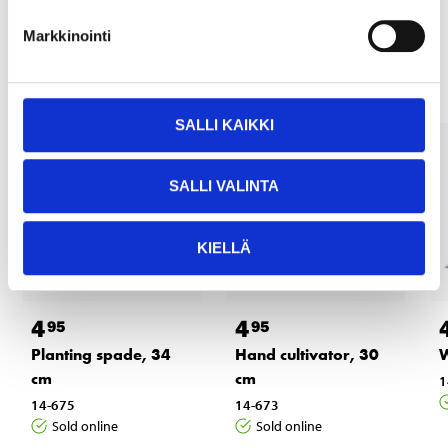
Other customers also bought
Markkinointi
SALLI KAIKKI
SALLI VALINTA
KIELLÄ
4
4
95
95
Planting spade, 34
Hand cultivator, 30
W
cm
cm
1
14-675
14-673
Sold online
Sold online