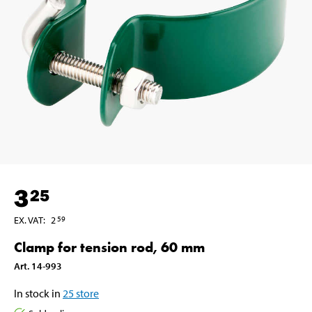
3
25
EX. VAT
:
2
59
Clamp for tension rod, 60 mm
Art
.
14-993
In stock in
25
store