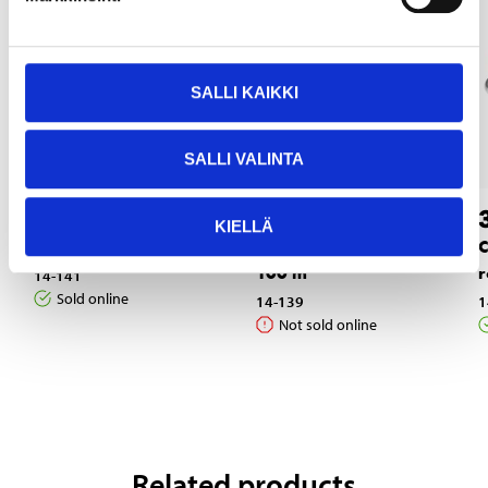
SALLI KAIKKI
SALLI VALINTA
2
11
55
55
KIELLÄ
Wire tensioner, 3 mm
Fencing wire, 3 mm x
C
100 m
r
14-141
Sold online
14-139
1
Not sold online
Related products