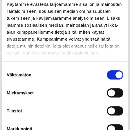
Käytämme evästeitä tarjoamamme sisällön ja mainosten
räätälöimiseen, sosiaalisen median ominaisuuksien
tukemiseen ja kävijämäärämme analysoimiseen. Lisäksi
jaamme sosiaalisen median, mainosalan ja analytiikka-
About the manufacturer
alan kumppaneillemme tietoja siitä, miten käytät
sivustoamme. Kumppanimme voivat yhdistää näitä
tietoja muihin tietoihin, joita olet antanut heille tai joita on
kerätty, kun olet käyttänyt heidän palvelujaan.
Pay & Collect
Suostumuksen
Pay & Collect in your local store within 2 hours!
Välttämätön
valinta
READ MORE
Mieltymykset
Other customers also bought
Tilastot
Markkinointi