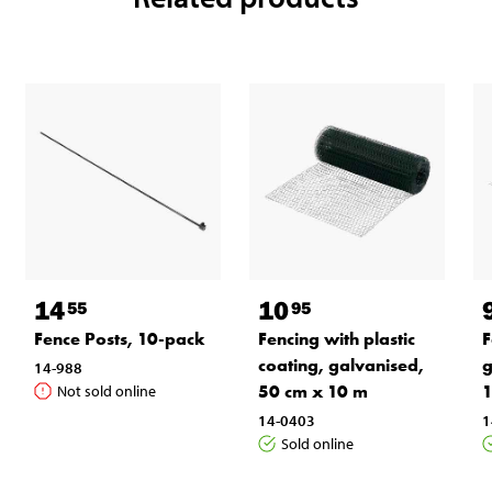
14
10
55
95
Fence Posts, 10-pack
Fencing with plastic
F
coating, galvanised,
g
14-988
50 cm x 10 m
Not sold online
14-0403
1
Sold online