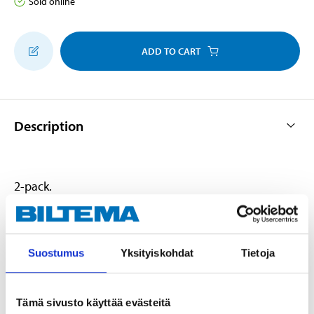
Sold online
ADD TO CART
Description
2-pack.
Technical specifications
Suostumus
Yksityiskohdat
Tietoja
Diameter
60 mm
Tämä sivusto käyttää evästeitä
Quantity
2 pcs