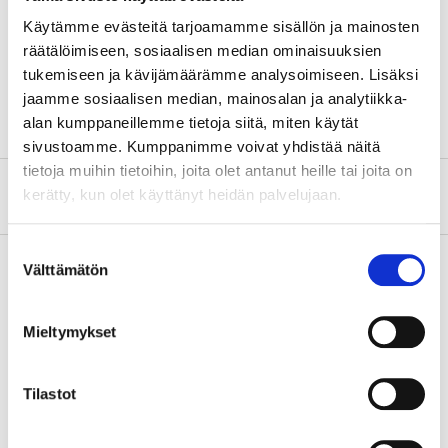
Technical specifications
Käytämme evästeitä tarjoamamme sisällön ja mainosten
räätälöimiseen, sosiaalisen median ominaisuuksien
tukemiseen ja kävijämäärämme analysoimiseen. Lisäksi
Diameter
27 cm
jaamme sosiaalisen median, mainosalan ja analytiikka-
alan kumppaneillemme tietoja siitä, miten käytät
sivustoamme. Kumppanimme voivat yhdistää näitä
tietoja muihin tietoihin, joita olet antanut heille tai joita on
About the manufacturer
kerätty, kun olet käyttänyt heidän palvelujaan.
Suostumuksen
Välttämätön
valinta
Pay & Collect
Mieltymykset
Pay & Collect in your local store within 2 hours!
READ MORE
Tilastot