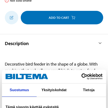
Not sold online
ADD TO CART
Description
Decorative bird feeder in the shape of a globe. With
meshing that only allows small birds to enter, feed
holder for suet balls, refill hatch on top and steel wire
hanging hoop.
Suostumus
Yksityiskohdat
Tietoja
Refilling:
Open the hatch, press the metal pin down.
Tämä sivusto käyttää evästeitä