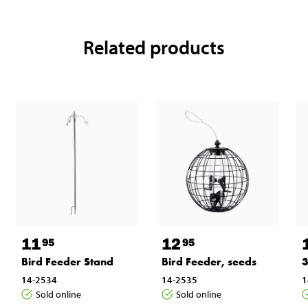
Related products
11
12
95
95
Bird Feeder Stand
Bird Feeder, seeds
3
14-2534
14-2535
1
Sold online
Sold online