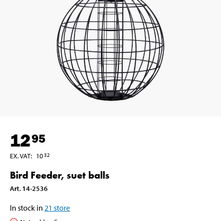
12
95
EX. VAT
:
10
32
Bird Feeder, suet balls
Art
.
14-2536
In stock in
21
store