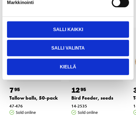
Other customers also bought
Markkinointi
SALLI KAIKKI
SALLI VALINTA
KIELLÄ
7
12
95
95
Tallow balls, 50-pack
Bird Feeder, seeds
T
47-476
14-2535
1
Sold online
Sold online