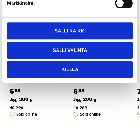
Other customers also bought
Markkinointi
SALLI KAIKKI
SALLI VALINTA
KIELLÄ
6
5
55
55
Jig, 300 g
Jig, 200 g
J
40-290
40-289
4
Sold online
Sold online