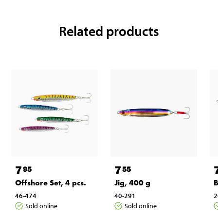
Related products
7
7
95
55
Offshore Set, 4 pcs.
Jig, 400 g
B
46-474
40-291
2
Sold online
Sold online