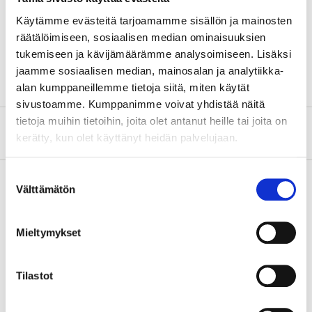
Weight
300 g
Käytämme evästeitä tarjoamamme sisällön ja mainosten
Length
20 cm
räätälöimiseen, sosiaalisen median ominaisuuksien
tukemiseen ja kävijämäärämme analysoimiseen. Lisäksi
Type of fishing
Sea fishing
jaamme sosiaalisen median, mainosalan ja analytiikka-
alan kumppaneillemme tietoja siitä, miten käytät
sivustoamme. Kumppanimme voivat yhdistää näitä
tietoja muihin tietoihin, joita olet antanut heille tai joita on
About the manufacturer
kerätty, kun olet käyttänyt heidän palvelujaan.
Suostumuksen
Välttämätön
valinta
Pay & Collect
Mieltymykset
Pay & Collect in your local store within 2 hours!
READ MORE
Tilastot