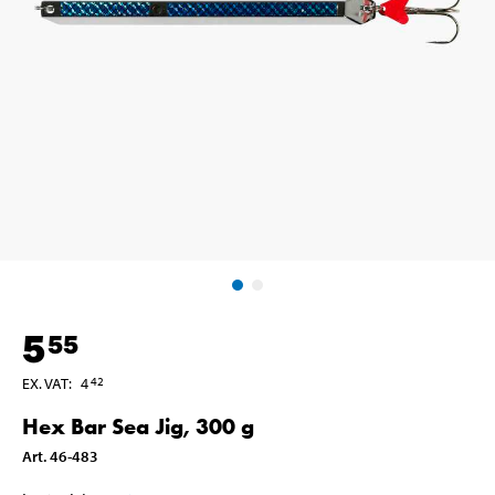
5
55
EX. VAT
:
4
42
Hex Bar Sea Jig, 300 g
Art
.
46-483