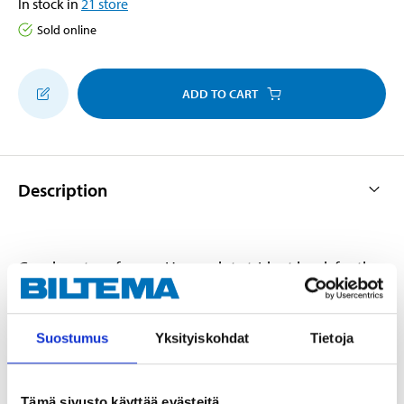
In stock in
21
store
Sold online
ADD TO CART
Description
Good centre of mass. Heavy-duty trident hook for the
heaviest catches. Silver holographic pattern.
Suostumus
Yksityiskohdat
Tietoja
Technical specifications
Tämä sivusto käyttää evästeitä