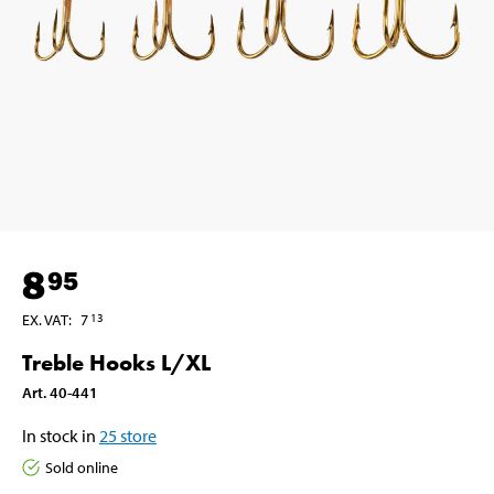
8
95
EX. VAT
:
7
13
Treble Hooks L/XL
Art
.
40-441
In stock in
25
store
Sold online