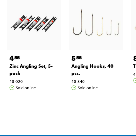
4
5
55
55
Zinc Angling Set, 5-
Angling Hooks, 40
T
pack
pcs.
4
40-020
40-340
Sold online
Sold online