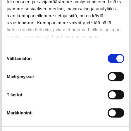
About the manufacturer
tukemiseen ja kävijämäärämme analysoimiseen. Lisäksi
jaamme sosiaalisen median, mainosalan ja analytiikka-
alan kumppaneillemme tietoja siitä, miten käytät
sivustoamme. Kumppanimme voivat yhdistää näitä
tietoja muihin tietoihin, joita olet antanut heille tai joita on
Pay & Collect
kerätty, kun olet käyttänyt heidän palvelujaan.
Pay & Collect in your local store within 2 hours!
Suostumuksen
READ MORE
Välttämätön
valinta
Mieltymykset
Other customers also bought
Tilastot
Markkinointi