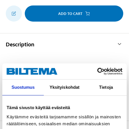
ADD TO CART
Description
Assortment of high-quality hooks to secure your
catch. Sizes: 4/0, 3/0, 2/0 and 1/0 (6 of each). Suitable
for bait used in pike fishing, as well as inshore and
Suostumus
Yksityiskohdat
Tietoja
offshore fishing.
Tämä sivusto käyttää evästeitä
Käytämme evästeitä tarjoamamme sisällön ja mainosten
räätälöimiseen, sosiaalisen median ominaisuuksien