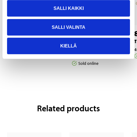
SALLI KAIKKI
SALLI VALINTA
6
5
55
55
Lure Lock
Spring Ring Set, 150
T
KIELLÄ
st
40-250
4
Sold online
40-248
Sold online
Related products