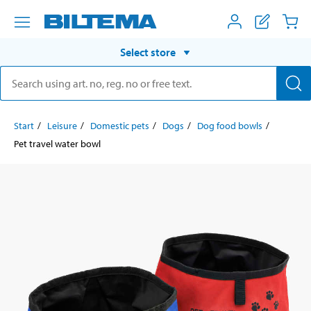
Select store
Start
Leisure
Domestic pets
Dogs
Dog food bowls
Pet travel water bowl