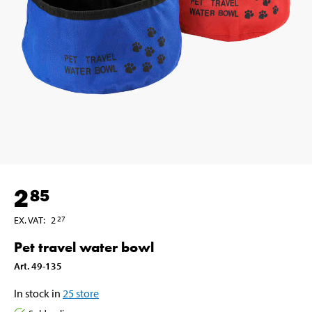
2
85
EX. VAT
:
2
27
Pet travel water bowl
Art
.
49-135
In stock in
25
store