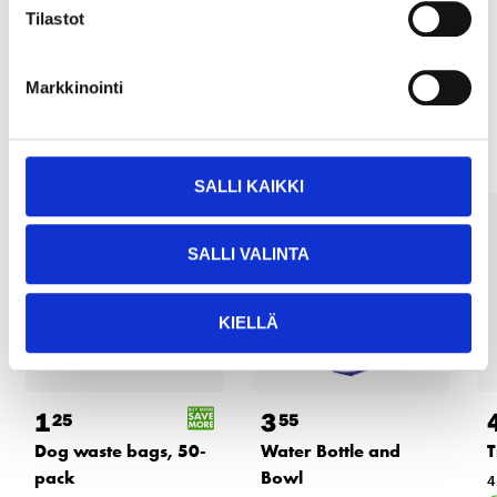
READ MORE
Tilastot
Markkinointi
Other customers also bought
SALLI KAIKKI
SALLI VALINTA
KIELLÄ
1
3
25
55
Dog waste bags, 50-
Water Bottle and
T
pack
Bowl
4