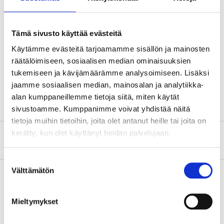
Volume
2,5 l
Material
PU-coated oxford nylon
Tämä sivusto käyttää evästeitä
Käytämme evästeitä tarjoamamme sisällön ja mainosten
Dimensions
räätälöimiseen, sosiaalisen median ominaisuuksien
Diameter
22 cm
tukemiseen ja kävijämäärämme analysoimiseen. Lisäksi
Height
11 cm
jaamme sosiaalisen median, mainosalan ja analytiikka-
alan kumppaneillemme tietoja siitä, miten käytät
sivustoamme. Kumppanimme voivat yhdistää näitä
tietoja muihin tietoihin, joita olet antanut heille tai joita on
kerätty, kun olet käyttänyt heidän palvelujaan.
About the manufacturer
Suostumuksen
Välttämätön
valinta
Pay & Collect
Mieltymykset
Pay & Collect in your local store within 2 hours!