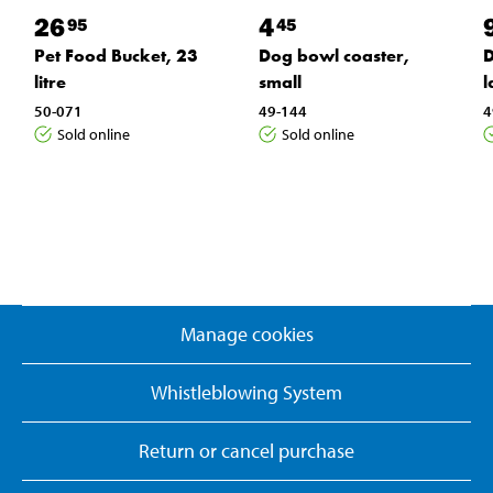
26
4
95
45
Pet Food Bucket, 23
Dog bowl coaster,
D
litre
small
l
50-071
49-144
4
Sold online
Sold online
Manage cookies
Whistleblowing System
Return or cancel purchase