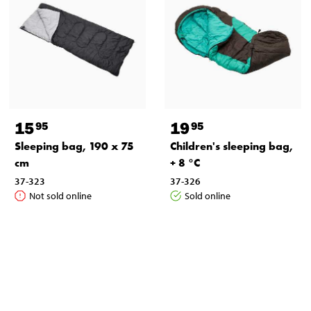
15
19
95
95
Sleeping bag, 190 x 75
Children's sleeping bag,
cm
+ 8 °C
37-323
37-326
Not sold online
Sold online