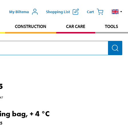
My Biltema
Shopping List
Cart
CONSTRUCTION
CAR CARE
TOOLS
5
47
ing bag, + 4 °C
25