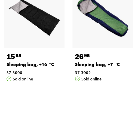
15
26
95
95
Sleeping bag, +16 °C
Sleeping bag, +7 °C
37-3000
37-3002
Sold online
Sold online