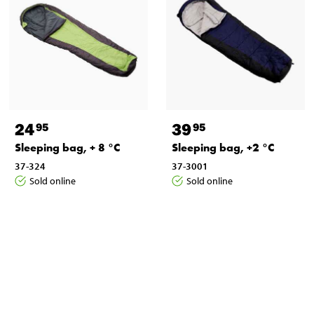
24
39
95
95
Sleeping bag, + 8 °C
Sleeping bag, +2 °C
37-324
37-3001
Sold online
Sold online