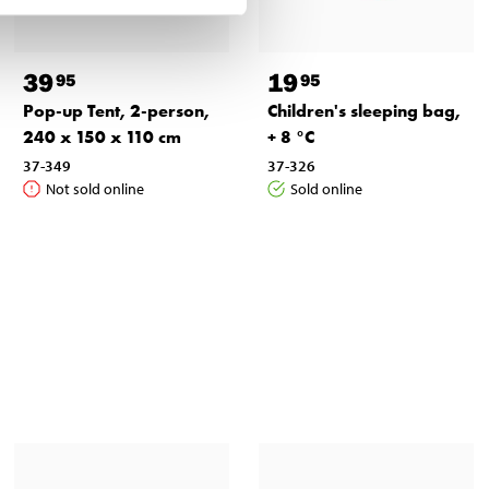
39
19
95
95
Pop-up Tent, 2-person,
Children's sleeping bag,
240 x 150 x 110 cm
+ 8 °C
37-349
37-326
Not sold online
Sold online