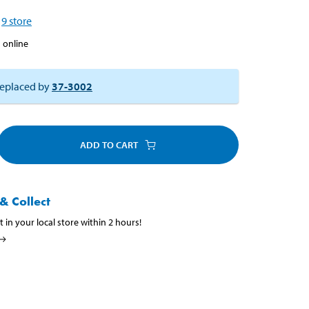
9
store
 online
eplaced by
37-3002
ADD TO CART
& Collect
t in your local store within 2 hours!