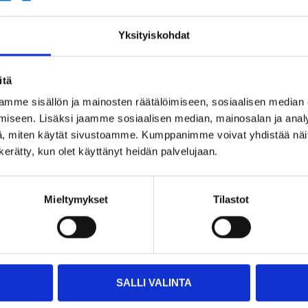
1,7 kg
Yksityiskohdat
itä
mme sisällön ja mainosten räätälöimiseen, sosiaalisen median
iseen. Lisäksi jaamme sosiaalisen median, mainosalan ja analy
, miten käytät sivustoamme. Kumppanimme voivat yhdistää näitä t
Other customers also bought
n kerätty, kun olet käyttänyt heidän palvelujaan.
Mieltymykset
Tilastot
SALLI VALINTA