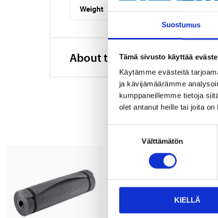
Weight
Suostumus
About the manufacturer
Tämä sivusto käyttää eväste
Käytämme evästeitä tarjoama
ja kävijämäärämme analysoim
kumppaneillemme tietoja siitä
olet antanut heille tai joita o
Suostumuksen
Välttämätön
valinta
KIELLÄ