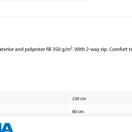
terior and polyester fill 350 g/m². With 2-way zip. Comfort
230 cm
80 cm
50 cm