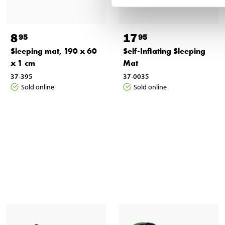
8
17
95
95
Sleeping mat, 190 x 60
Self-Inflating Sleeping
x 1 cm
Mat
37-395
37-0035
Sold online
Sold online