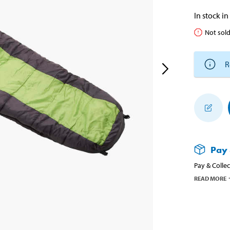
In stock in
Not sold
R
Pay 
Pay & Collec
READ MORE