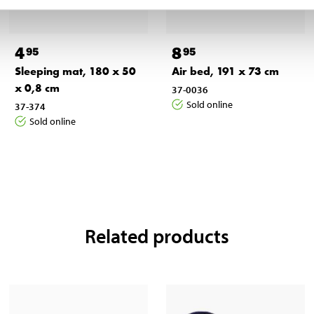
4
8
95
95
Sleeping mat, 180 x 50
Air bed, 191 x 73 cm
x 0,8 cm
37-0036
Sold online
37-374
Sold online
Related products