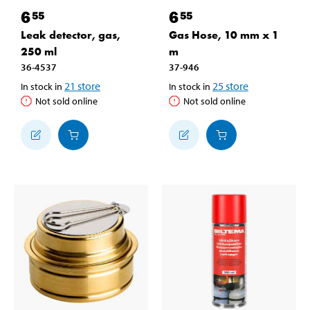
6
6
55
55
Leak detector, gas,
Gas Hose, 10 mm x 1
250 ml
m
36-4537
37-946
21
store
25
store
In stock in
In stock in
Not sold online
Not sold online