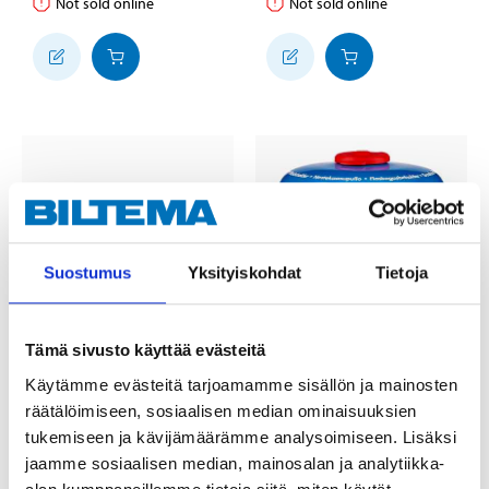
Not sold online
Not sold online
Suostumus
Yksityiskohdat
Tietoja
Tämä sivusto käyttää evästeitä
34
4
95
55
Käytämme evästeitä tarjoamamme sisällön ja mainosten
Camping Cookware
LPG bottle, 300 g/600
räätälöimiseen, sosiaalisen median ominaisuuksien
Set, large
ml
tukemiseen ja kävijämäärämme analysoimiseen. Lisäksi
37-0054
17-976
jaamme sosiaalisen median, mainosalan ja analytiikka-
24
store
20
store