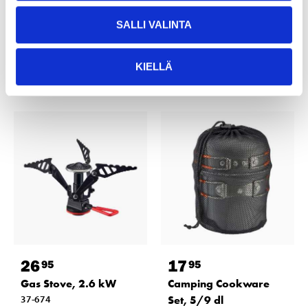
Not sold online
25
store
In stock in
SALLI VALINTA
Not sold online
KIELLÄ
26
17
95
95
Gas Stove, 2.6 kW
Camping Cookware
37-674
Set, 5/9 dl