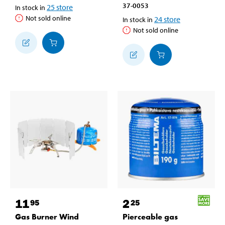
37-0053
25
store
In stock in
Not sold online
24
store
In stock in
Not sold online
11
2
95
25
Gas Burner Wind
Pierceable gas