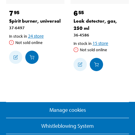
7
6
95
55
Spirit burner, universal
Leak detector, gas,
37-6497
250 ml
36-4586
24
store
In stock in
Not sold online
15
store
In stock in
Not sold online
Manage cookies
Whistleblowing System