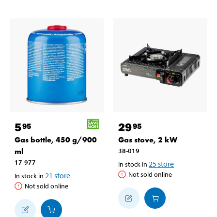
5
29
95
95
Gas bottle, 450 g/900
Gas stove, 2 kW
ml
38-019
17-977
25
store
In stock in
Not sold online
21
store
In stock in
Not sold online