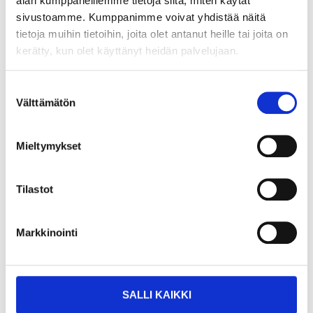
In stock in
In stock in
alan kumppaneillemme tietoja siitä, miten käytät
Not sold online
Not sold online
sivustoamme. Kumppanimme voivat yhdistää näitä
tietoja muihin tietoihin, joita olet antanut heille tai joita on
kerätty, kun olet käyttänyt heidän palvelujaan.
Suostumuksen
Välttämätön
valinta
Mieltymykset
Tilastot
Markkinointi
8
36
55
95
Gas Hose, 10 mm x 2
Gas Stove, 3 kW
m
37-675
SALLI KAIKKI
37-945
25
store
In stock in