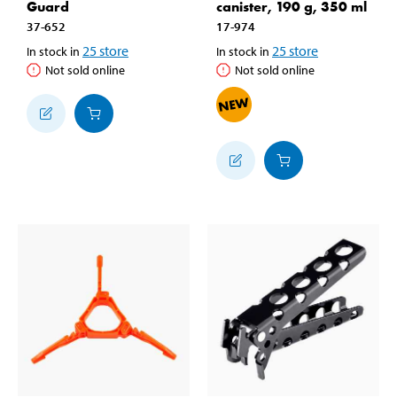
Guard
canister, 190 g, 350 ml
37-652
17-974
25
store
25
store
In stock in
In stock in
Not sold online
Not sold online