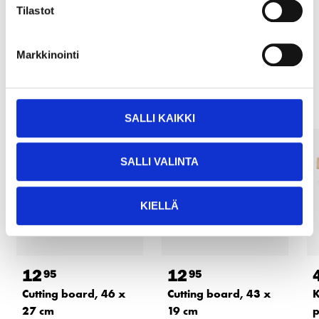
Tilastot
READ MORE
Markkinointi
Other customers also bought
SALLI KAIKKI
SALLI VALINTA
KIELLÄ
12
12
95
95
Cutting board, 46 x
Cutting board, 43 x
K
27 cm
19 cm
p