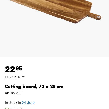
22
95
EX. VAT
:
18
29
Cutting board, 72 x 28 cm
Art
.
85-2009
In stock in
24
store