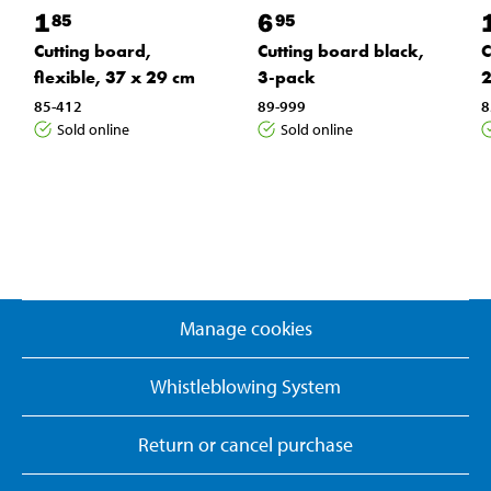
1
6
85
95
Cutting board,
Cutting board black,
C
flexible, 37 x 29 cm
3-pack
2
85-412
89-999
8
Sold online
Sold online
Manage cookies
Whistleblowing System
Return or cancel purchase