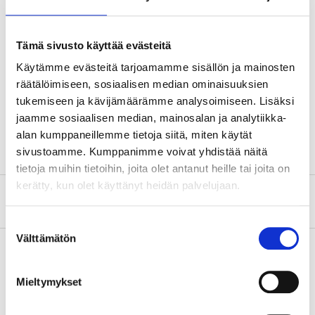
Technical specifications
Length
72 cm
Tämä sivusto käyttää evästeitä
Width
28 cm
Käytämme evästeitä tarjoamamme sisällön ja mainosten
räätälöimiseen, sosiaalisen median ominaisuuksien
Thickness
1,6 cm
tukemiseen ja kävijämäärämme analysoimiseen. Lisäksi
Acacia wood, stainless
Material
jaamme sosiaalisen median, mainosalan ja analytiikka-
steel
alan kumppaneillemme tietoja siitä, miten käytät
sivustoamme. Kumppanimme voivat yhdistää näitä
tietoja muihin tietoihin, joita olet antanut heille tai joita on
kerätty, kun olet käyttänyt heidän palvelujaan.
About the manufacturer
Suostumuksen
Välttämätön
valinta
Mieltymykset
Pay & Collect
Pay & Collect in your local store within 2 hours!