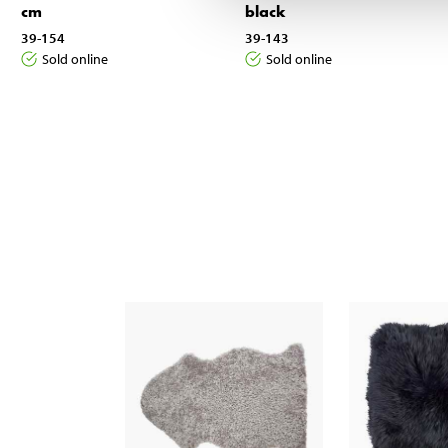
cm
black
39-154
39-143
Sold online
Sold online