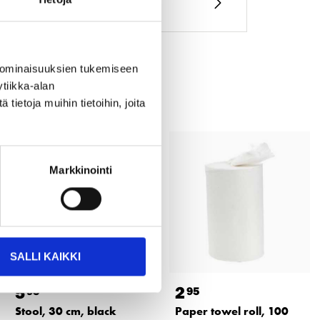
 ominaisuuksien tukemiseen
tiikka-alan
ietoja muihin tietoihin, joita
Markkinointi
SALLI KAIKKI
5
2
95
95
Stool, 30 cm, black
Paper towel roll, 100