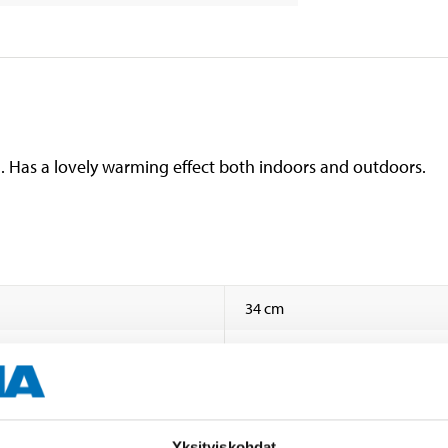
ad. Has a lovely warming effect both indoors and outdoors.
34 cm
Grey
Yksityiskohdat