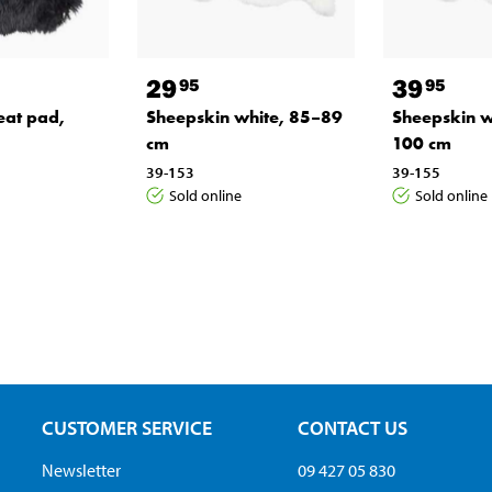
29
39
95
95
eat pad,
Sheepskin white, 85–89
Sheepskin w
cm
100 cm
39-153
39-155
Sold online
Sold online
CUSTOMER SERVICE
CONTACT US
Newsletter
09 427 05 830