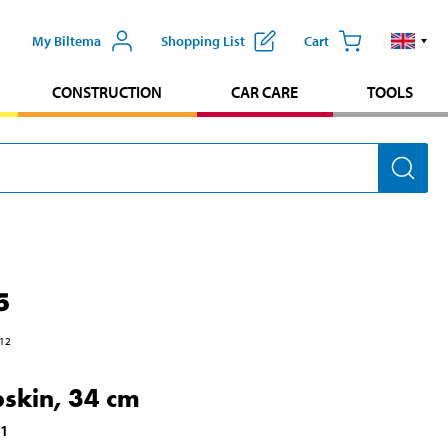
My Biltema
Shopping List
Cart
CONSTRUCTION
CAR CARE
TOOLS
5
12
skin, 34 cm
41