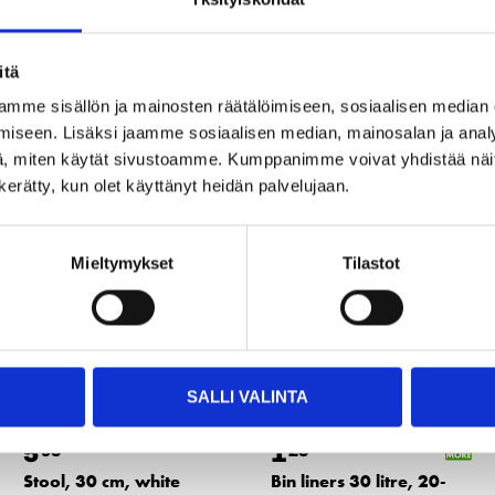
itä
mme sisällön ja mainosten räätälöimiseen, sosiaalisen median
Other customers also bought
iseen. Lisäksi jaamme sosiaalisen median, mainosalan ja analy
, miten käytät sivustoamme. Kumppanimme voivat yhdistää näitä t
n kerätty, kun olet käyttänyt heidän palvelujaan.
Mieltymykset
Tilastot
SALLI VALINTA
5
1
95
25
Stool, 30 cm, white
Bin liners 30 litre, 20-