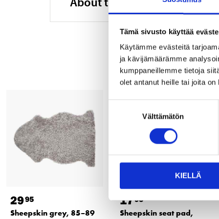
About the manufacturer
Tämä sivusto käyttää eväste
Käytämme evästeitä tarjoama
ja kävijämäärämme analysoim
kumppaneillemme tietoja siitä
olet antanut heille tai joita o
Suostumuksen
Välttämätön
valinta
KIELLÄ
29
17
95
95
Sheepskin grey, 85–89
Sheepskin seat pad,