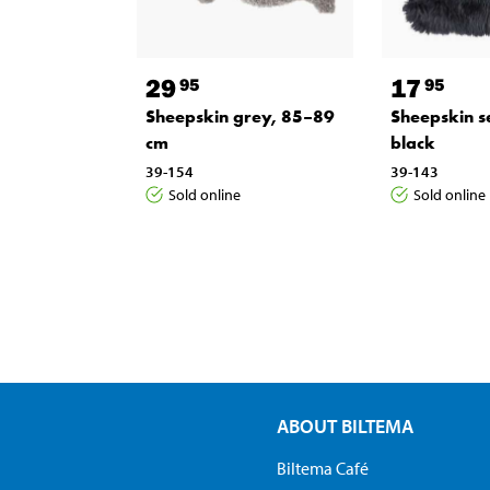
29
17
95
95
Sheepskin grey, 85–89
Sheepskin s
cm
black
39-154
39-143
Sold online
Sold online
ABOUT BILTEMA
Biltema Café