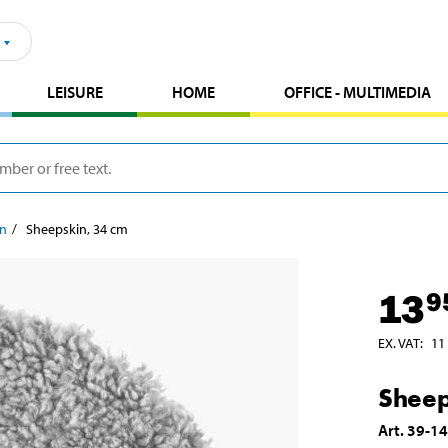
LEISURE
HOME
OFFICE - MULTIMEDIA
in
Sheepskin, 34 cm
13
9
EX. VAT
:
11
Sheep
Art
.
39-1