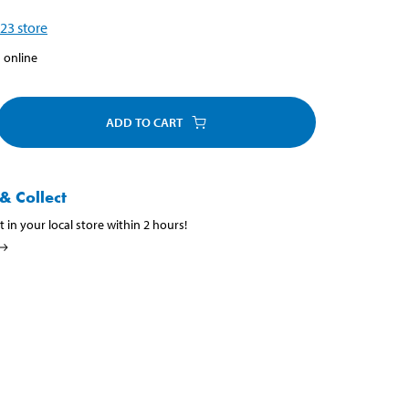
23
store
 online
ADD TO CART
& Collect
t in your local store within 2 hours!