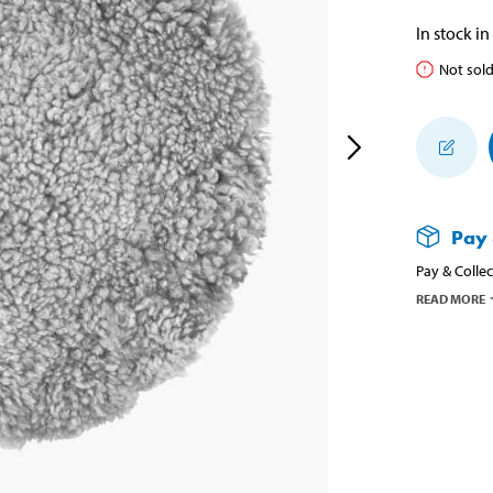
In stock in
Not sold
Pay 
Pay & Collec
READ MORE