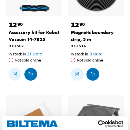
12
12
90
90
Accessory kit for Robot
Magnetic boundary
Vacuum 14-7825
strip, 3 m
93-1502
93-1514
21
store
9
store
In stock in
In stock in
Not sold online
Not sold online