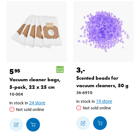
3
,-
5
95
Scented beads for
Vacuum cleaner bags,
vacuum cleaners, 50 g
5-pack, 22 x 25 cm
36-6910
10-004
19
store
In stock in
24
store
In stock in
Not sold online
Not sold online