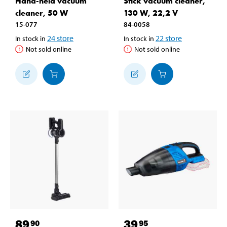
Hand-held vacuum
Stick vacuum cleaner,
cleaner, 50 W
130 W, 22,2 V
15-077
84-0058
24
store
22
store
In stock in
In stock in
Not sold online
Not sold online
89
39
90
95