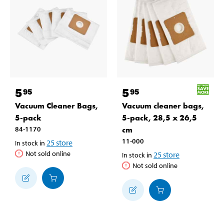
5
5
95
95
Vacuum Cleaner Bags,
Vacuum cleaner bags,
5-pack
5-pack, 28,5 x 26,5
84-1170
cm
11-000
25
store
In stock in
Not sold online
25
store
In stock in
Not sold online