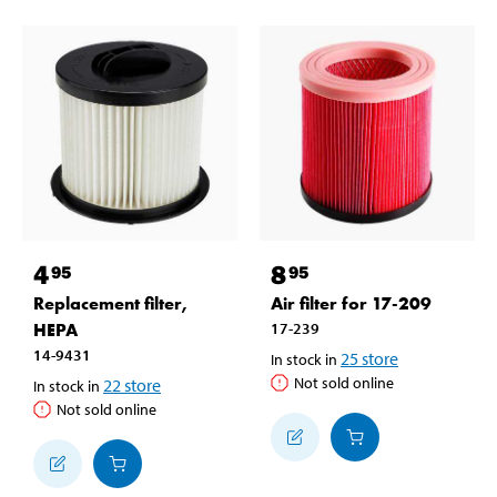
4
8
95
95
Replacement filter,
Air filter for 17-209
HEPA
17-239
14-9431
25
store
In stock in
Not sold online
22
store
In stock in
Not sold online