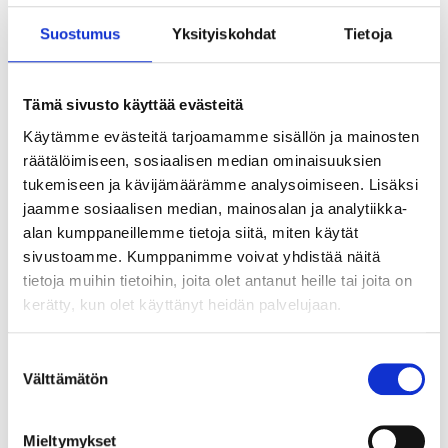
Suostumus
Yksityiskohdat
Tietoja
5
7
95
95
Tämä sivusto käyttää evästeitä
Vacuum Cleaner Bags,
Vacuum cleaner bags,
Käytämme evästeitä tarjoamamme sisällön ja mainosten
5-pack, 16 x 13 cm
45,5 x 29,5 cm, 3-
räätälöimiseen, sosiaalisen median ominaisuuksien
11-002
pack
tukemiseen ja kävijämäärämme analysoimiseen. Lisäksi
18-695
24
store
In stock in
jaamme sosiaalisen median, mainosalan ja analytiikka-
Not sold online
25
store
In stock in
alan kumppaneillemme tietoja siitä, miten käytät
Not sold online
sivustoamme. Kumppanimme voivat yhdistää näitä
tietoja muihin tietoihin, joita olet antanut heille tai joita on
kerätty, kun olet käyttänyt heidän palvelujaan.
Suostumuksen
Välttämätön
valinta
Mieltymykset