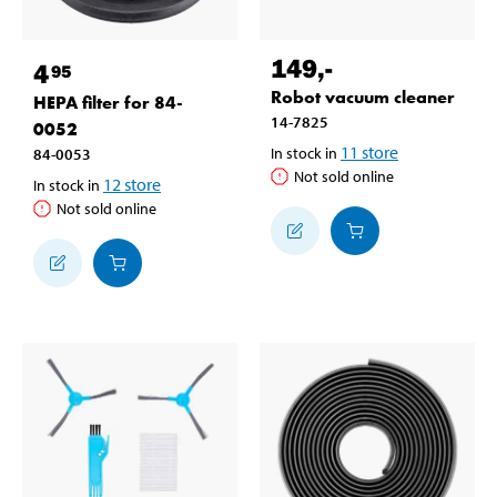
149
,-
4
95
Robot vacuum cleaner
HEPA filter for 84-
14-7825
0052
11
store
In stock in
84-0053
Not sold online
12
store
In stock in
Not sold online