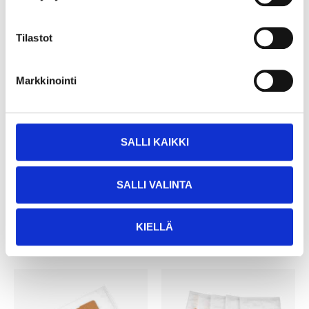
Tilastot
Markkinointi
5
5
95
95
Vacuum cleaner bags,
Vacuum cleaner bags,
5-pack, 27 x 28 cm
5-pack, 26 x 28 cm
SALLI KAIKKI
10-001
10-003
24
store
25
store
In stock in
In stock in
SALLI VALINTA
Not sold online
Not sold online
KIELLÄ