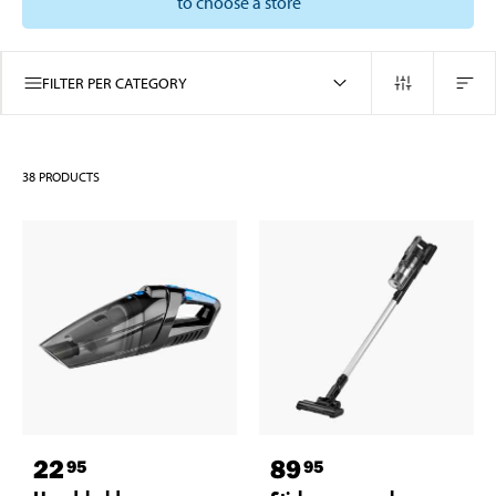
to choose a store
FILTER PER CATEGORY
38
PRODUCTS
22
89
95
95