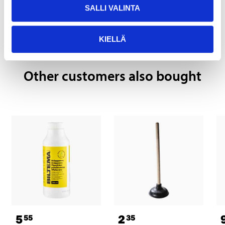
Pay & Collect
SALLI VALINTA
Pay & Collect in your local store within 2 hours!
READ MORE
KIELLÄ
Other customers also bought
5
2
55
35