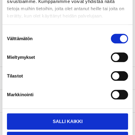
sivustoamme. Kumppanimme voivat yhdistää näitä
Warning
tietoja muihin tietoihin, joita olet antanut heille tai joita on
H319 Causes serious eye irritation.
kerätty, kun olet käyttänyt heidän palvelujaan.
Technical specifications
Suostumuksen
Välttämätön
valinta
Volume
750 g
Mieltymykset
Tilastot
Safety instructions and other information
Markkinointi
About the manufacturer
SALLI KAIKKI