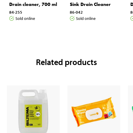
Drain cleaner, 700 ml
Sink Drain Cleaner
D
84-255
86-042
8
Sold online
Sold online
Related products