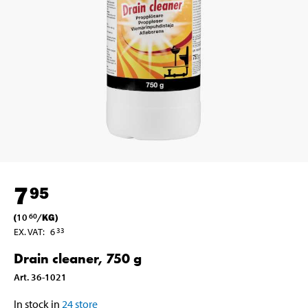
7
95
(
10
/
KG
)
60
EX. VAT
:
6
33
Drain cleaner, 750 g
Art
.
36-1021
In stock in
24
store