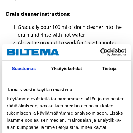
Drain cleaner instructions
:
Gradually pour 100 ml of drain cleaner into the
drain and rinse with hot water.
Allow the product to work for 15-20 minutes.
Then rinse with plenty of hot water. Repeat as
necessary. If the drain is almost completely
clogged, use 200 ml of drain cleaner.
Suostumus
Yksityiskohdat
Tietoja
Instructions for heavy-duty cleaning:
Tämä sivusto käyttää evästeitä
Pour 5 litres of lukewarm water with approx. 50
ml of the product. We recommend using gloves.
Käytämme evästeitä tarjoamamme sisällön ja mainosten
räätälöimiseen, sosiaalisen median ominaisuuksien
tukemiseen ja kävijämäärämme analysoimiseen. Lisäksi
jaamme sosiaalisen median, mainosalan ja analytiikka-
alan kumppaneillemme tietoja siitä, miten käytät