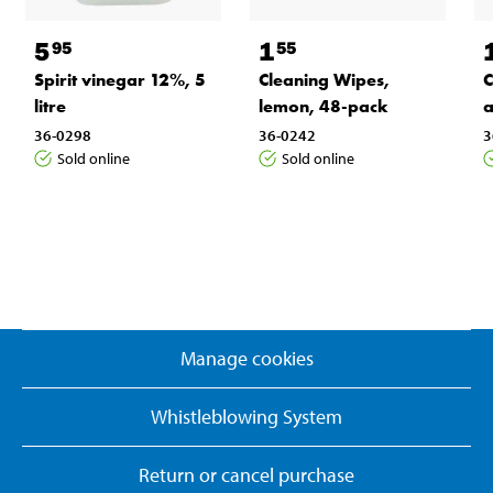
5
1
95
55
Spirit vinegar 12%, 5
Cleaning Wipes,
C
litre
lemon, 48-pack
a
36-0298
36-0242
3
Sold online
Sold online
Manage cookies
Whistleblowing System
Return or cancel purchase