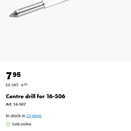
7
95
EX. VAT
:
6
33
Centre drill for 16-506
Art
.
16-507
In stock in
23
store
Sold online