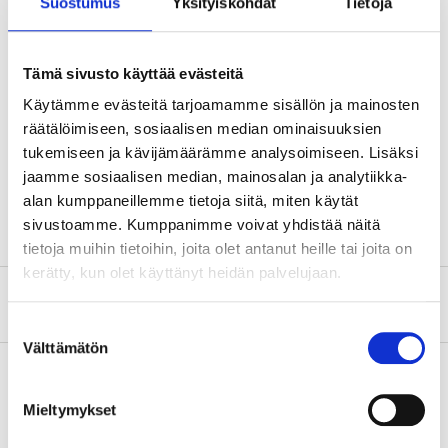
Suostumus
Yksityiskohdat
Tietoja
Surface treatment
Bright zinc galvanised, FZB
Fastener
Hex, 9 mm
Tämä sivusto käyttää evästeitä
Length
140 mm
Käytämme evästeitä tarjoamamme sisällön ja mainosten
Tip
räätälöimiseen, sosiaalisen median ominaisuuksien
tukemiseen ja kävijämäärämme analysoimiseen. Lisäksi
Material
Tungsten carbide, YG8
jaamme sosiaalisen median, mainosalan ja analytiikka-
Diameter
10 mm
alan kumppaneillemme tietoja siitä, miten käytät
sivustoamme. Kumppanimme voivat yhdistää näitä
tietoja muihin tietoihin, joita olet antanut heille tai joita on
kerätty, kun olet käyttänyt heidän palvelujaan.
About the manufacturer
Suostumuksen
Välttämätön
valinta
Mieltymykset
Pay & Collect