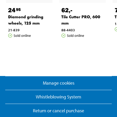
24
62
,-
95
Diamond grinding
Tile Cutter PRO, 600
T
wheels, 125 mm
mm
1
21-839
88-4403
Sold online
Sold online
Manage cookies
Whistleblowing System
Return or cancel purchase