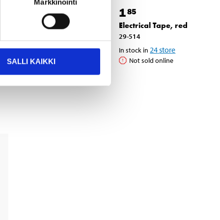
Markkinointi
1
1
85
85
y
Electrical Tape,
Electrical Tape, red
yellow
29-514
29-516
24
store
In stock in
Not sold online
25
store
SALLI KAIKKI
In stock in
Not sold online