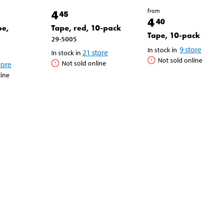
from
4
45
4
40
pe,
Tape, red, 10-pack
Tape, 10-pack
29-5005
9
store
In stock in
21
store
In stock in
Not sold online
Not sold online
tore
line