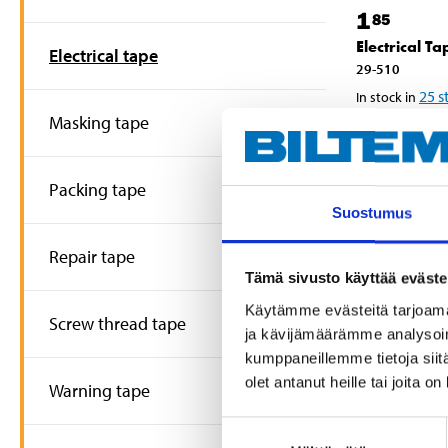
1
85
Electrical Ta
Electrical tape
29-510
25
s
In stock in
Not sold on
Masking tape
Packing tape
Suostumus
Repair tape
Tämä sivusto käyttää eväste
Käytämme evästeitä tarjoama
Screw thread tape
ja kävijämäärämme analysoim
kumppaneillemme tietoja siitä
olet antanut heille tai joita o
Warning tape
Suostumuksen