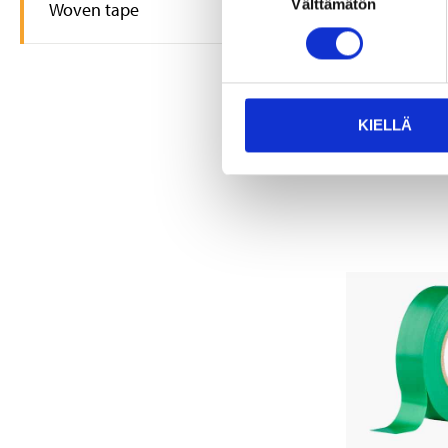
Välttämätön
valinta
Woven tape
1
85
Electrical Ta
29-512
25
s
In stock in
Not sold on
KIELLÄ