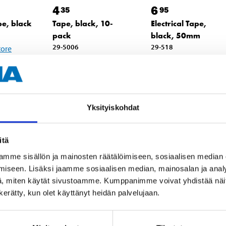
4
6
35
95
pe, black
Tape, black, 10-
Electrical Tape,
pack
black, 50mm
29-5006
29-518
tore
line
25
store
25
store
In stock in
In stock in
Not sold online
Not sold online
Yksityiskohdat
itä
mme sisällön ja mainosten räätälöimiseen, sosiaalisen median
iseen. Lisäksi jaamme sosiaalisen median, mainosalan ja analy
, miten käytät sivustoamme. Kumppanimme voivat yhdistää näitä t
n kerätty, kun olet käyttänyt heidän palvelujaan.