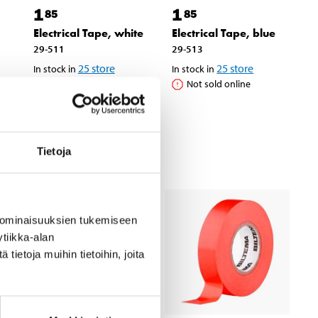
1
1
85
85
Electrical Tape, white
Electrical Tape, blue
29-511
29-513
25
store
25
store
In stock in
In stock in
Not sold online
Not sold online
Tietoja
 ominaisuuksien tukemiseen
tiikka-alan
ietoja muihin tietoihin, joita