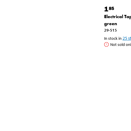
1
85
Electrical Ta
green
29-515
25
s
In stock in
Not sold on