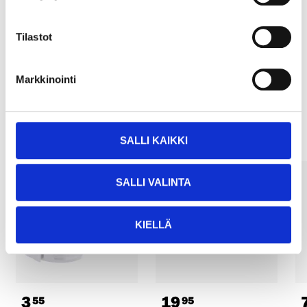
Pay & Collect
Pay & Collect in your local store within 2 hours!
Tilastot
READ MORE
Markkinointi
Other customers also bought
SALLI KAIKKI
SALLI VALINTA
KIELLÄ
3
19
55
95