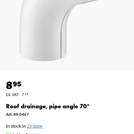
8
95
EX. VAT
:
7
13
Roof drainage, pipe angle 70°
Art
.
89-0467
In stock in
23
store