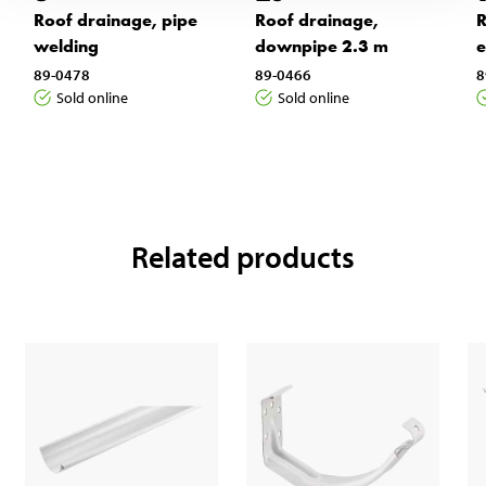
Roof drainage, pipe
Roof drainage,
R
welding
downpipe 2.3 m
e
89-0478
89-0466
8
Sold online
Sold online
Related products