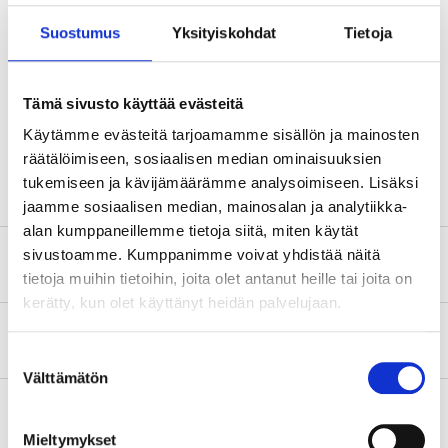
Technical specifications
Suostumus
Yksityiskohdat
Tietoja
Diameter
90 mm
Tämä sivusto käyttää evästeitä
Angle
70 °
Käytämme evästeitä tarjoamamme sisällön ja mainosten
Colour
White
räätälöimiseen, sosiaalisen median ominaisuuksien
tukemiseen ja kävijämäärämme analysoimiseen. Lisäksi
jaamme sosiaalisen median, mainosalan ja analytiikka-
alan kumppaneillemme tietoja siitä, miten käytät
sivustoamme. Kumppanimme voivat yhdistää näitä
Safety instructions and other information
tietoja muihin tietoihin, joita olet antanut heille tai joita on
kerätty, kun olet käyttänyt heidän palvelujaan.
About the manufacturer
Suostumuksen
Välttämätön
valinta
Mieltymykset