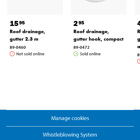
15
2
95
95
Roof drainage,
Roof drainage,
R
gutter 2.3 m
gutter hook, compact
g
a
89-0460
89-0472
Not sold online
Sold online
8
Manage cookies
Whistleblowing System