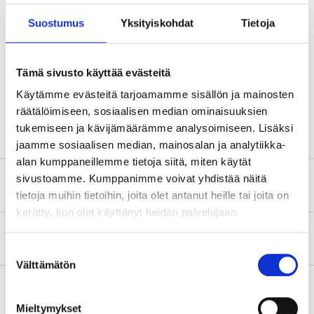
Technical specifications
Suostumus
Yksityiskohdat
Tietoja
Diameter
125 mm
Tämä sivusto käyttää evästeitä
Length
70 mm
Käytämme evästeitä tarjoamamme sisällön ja mainosten
Colour
White
räätälöimiseen, sosiaalisen median ominaisuuksien
tukemiseen ja kävijämäärämme analysoimiseen. Lisäksi
jaamme sosiaalisen median, mainosalan ja analytiikka-
alan kumppaneillemme tietoja siitä, miten käytät
sivustoamme. Kumppanimme voivat yhdistää näitä
Safety instructions and other information
tietoja muihin tietoihin, joita olet antanut heille tai joita on
kerätty, kun olet käyttänyt heidän palvelujaan.
About the manufacturer
Suostumuksen
Välttämätön
valinta
Mieltymykset