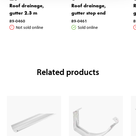
Roof drainage,
Roof drainage,
R
gutter 2.3 m
gutter stop end
g
89-0460
89-0461
8
Not sold online
Sold online
Related products