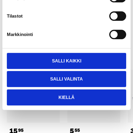
Pay & Collect
Pay & Collect in your local store within 2 hours!
Tilastot
READ MORE
Markkinointi
Other customers also bought
SALLI KAIKKI
SALLI VALINTA
KIELLÄ
15
5
95
55