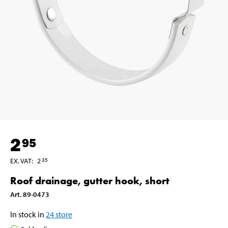
2
95
EX. VAT
:
2
35
Roof drainage, gutter hook, short
Art
.
89-0473
In stock in
24
store