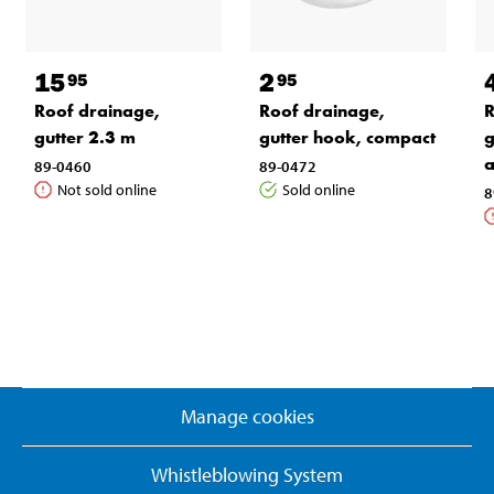
15
2
95
95
Roof drainage,
Roof drainage,
R
gutter 2.3 m
gutter hook, compact
g
a
89-0460
89-0472
Not sold online
Sold online
8
Manage cookies
Whistleblowing System