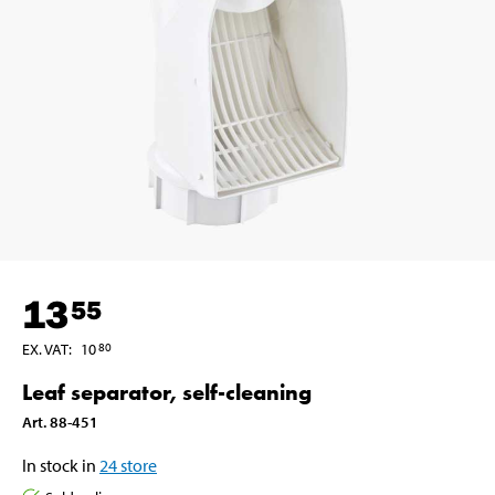
13
55
EX. VAT
:
10
80
Leaf separator, self-cleaning
Art
.
88-451
In stock in
24
store