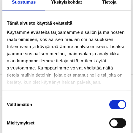
Suostumus
Yksityiskohdat
Tietoja
Material
Polyethylene, HDPE
Diameter
110 mm
Tämä sivusto käyttää evästeitä
Colour
White
Käytämme evästeitä tarjoamamme sisällön ja mainosten
räätälöimiseen, sosiaalisen median ominaisuuksien
tukemiseen ja kävijämäärämme analysoimiseen. Lisäksi
jaamme sosiaalisen median, mainosalan ja analytiikka-
alan kumppaneillemme tietoja siitä, miten käytät
Safety instructions and other information
sivustoamme. Kumppanimme voivat yhdistää näitä
tietoja muihin tietoihin, joita olet antanut heille tai joita on
kerätty, kun olet käyttänyt heidän palvelujaan.
About the manufacturer
Suostumuksen
Välttämätön
valinta
Pay & Collect
Mieltymykset
Pay & Collect in your local store within 2 hours!