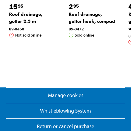
15
2
95
95
Roof drainage,
Roof drainage,
R
gutter 2.3 m
gutter hook, compact
g
a
89-0460
89-0472
Not sold online
Sold online
8
Manage cookies
Whistleblowing System
Return or cancel purchase