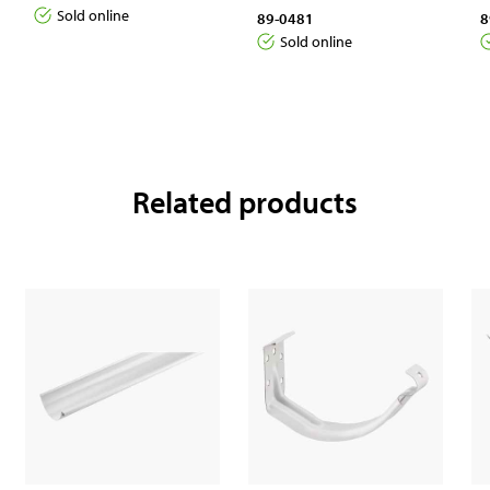
Sold online
89-0481
8
Sold online
Related products