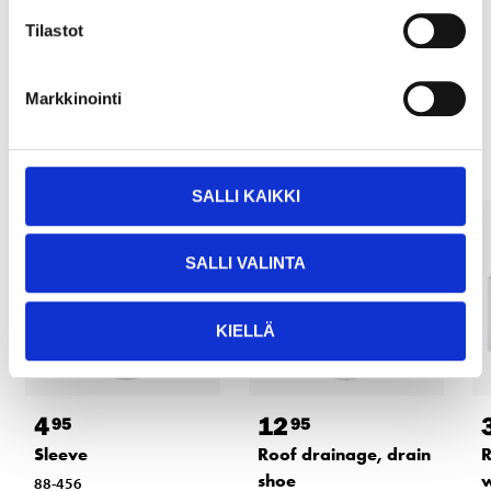
READ MORE
Tilastot
Markkinointi
Other customers also bought
SALLI KAIKKI
SALLI VALINTA
KIELLÄ
4
12
95
95
Sleeve
Roof drainage, drain
R
shoe
w
88-456