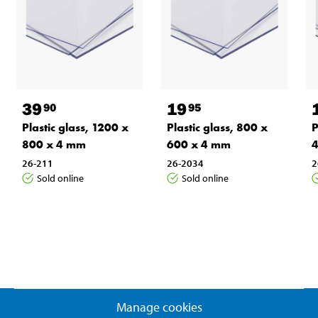
39
19
90
95
Plastic glass, 1200 x
Plastic glass, 800 x
P
800 x 4 mm
600 x 4 mm
4
26-211
26-2034
2
Sold online
Sold online
Manage cookies