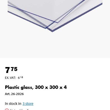
7
75
EX. VAT
:
6
18
Plastic glass, 300 x 300 x 4
Art
.
26-2026
In stock in
3
store