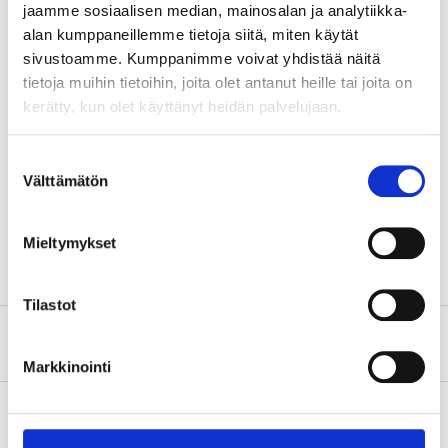
jaamme sosiaalisen median, mainosalan ja analytiikka-
Thickness
4 mm
alan kumppaneillemme tietoja siitä, miten käytät
Mechanical properties
sivustoamme. Kumppanimme voivat yhdistää näitä
Forming temperature
130–150 °C
tietoja muihin tietoihin, joita olet antanut heille tai joita on
kerätty, kun olet käyttänyt heidän palvelujaan.
Softening point
> 80 °C
Decomposition
> 300 °C
Suostumuksen
temperature
Välttämätön
valinta
Density
1,08 g/cm³
Fire resistance
650 °C (EN 13501-1)
Mieltymykset
Tilastot
Safety instructions and other information
Markkinointi
About the manufacturer