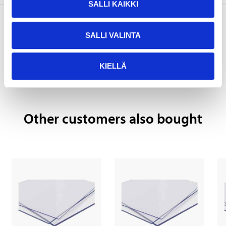
SALLI KAIKKI
SALLI VALINTA
Pay & Collect
Pay & Collect in your local store within 2 hours!
KIELLÄ
READ MORE
Other customers also bought