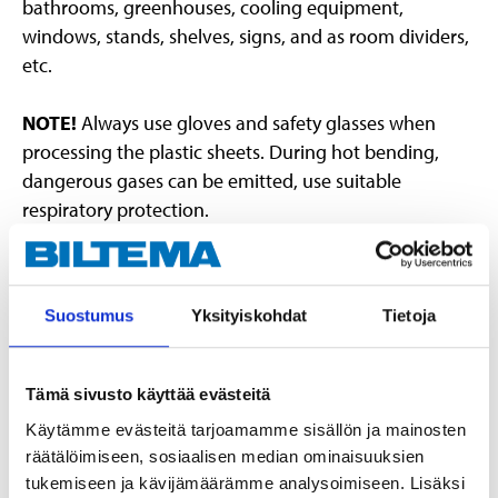
bathrooms, greenhouses, cooling equipment,
windows, stands, shelves, signs, and as room dividers,
etc.
NOTE!
Always use gloves and safety glasses when
processing the plastic sheets. During hot bending,
dangerous gases can be emitted, use suitable
respiratory protection.
Technical specifications
Suostumus
Yksityiskohdat
Tietoja
Material
Styrene acrylonitrile (SAN)
Tämä sivusto käyttää evästeitä
Dimensions
Käytämme evästeitä tarjoamamme sisällön ja mainosten
Length
300 mm
räätälöimiseen, sosiaalisen median ominaisuuksien
Width
300 mm
tukemiseen ja kävijämäärämme analysoimiseen. Lisäksi