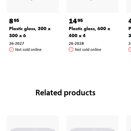
8
14
95
95
Plastic glass, 300 x
Plastic glass, 600 x
P
300 x 6
400 x 4
3
26-2027
26-2028
2
Not sold online
Not sold online
Related products