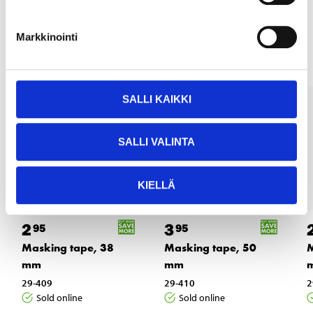
Other customers also bought
Markkinointi
SALLI KAIKKI
SALLI VALINTA
KIELLÄ
2
3
95
95
Masking tape, 38
Masking tape, 50
M
mm
mm
29-409
29-410
2
Sold online
Sold online