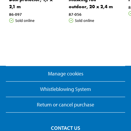
2,1 m
outdoor, 20 x 2,4 m
8
86-097
87-056
Sold online
Sold online
Manage cookies
Whistleblowing System
Return or cancel purchase
CONTACT US