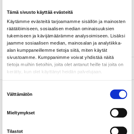
Length
4 m
Tämä sivusto käyttää evästeitä
Width
5 m
Käytämme evästeitä tarjoamamme sisällön ja mainosten
Thickness
6 µm
räätälöimiseen, sosiaalisen median ominaisuuksien
Coverage
20 m²
tukemiseen ja kävijämäärämme analysoimiseen. Lisäksi
jaamme sosiaalisen median, mainosalan ja analytiikka-
alan kumppaneillemme tietoja siitä, miten käytät
sivustoamme. Kumppanimme voivat yhdistää näitä
tietoja muihin tietoihin, joita olet antanut heille tai joita on
About the manufacturer
kerätty, kun olet käyttänyt heidän palvelujaan.
Suostumuksen
Välttämätön
valinta
Pay & Collect
Pay & Collect in your local store within 2 hours!
Mieltymykset
READ MORE
Tilastot