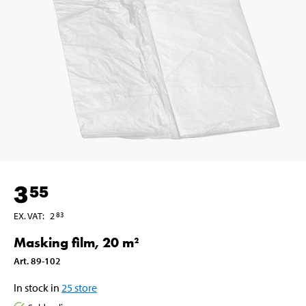
3
55
EX. VAT
:
2
83
Masking film, 20 m²
Art
.
89-102
In stock in
25
store