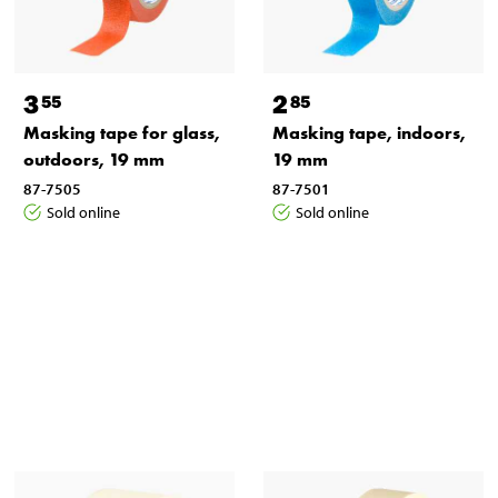
3
2
55
85
Masking tape for glass,
Masking tape, indoors,
outdoors, 19 mm
19 mm
87-7505
87-7501
Sold online
Sold online