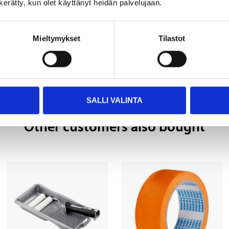
n kerätty, kun olet käyttänyt heidän palvelujaan.
Mieltymykset
Tilastot
SALLI VALINTA
Other customers also bought