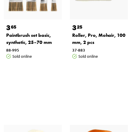
3
3
65
25
Paintbrush set basic,
Roller, Pro, Mohair, 100
synthetic, 25–70 mm
mm, 2 pcs
88-995
37-883
Sold online
Sold online