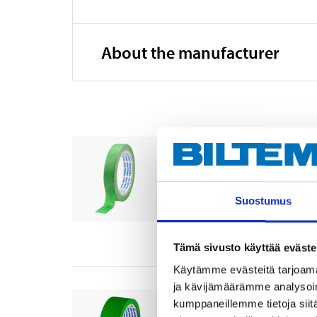
About the manufacturer
Masking tape, outdoo
87-7503
Width
:
19
mm
Suostumus
In stock in
25
store
Sold online
Tämä sivusto käyttää eväste
Käytämme evästeitä tarjoama
ja kävijämäärämme analysoim
Masking tape, outdoo
kumppaneillemme tietoja siitä
87-7504