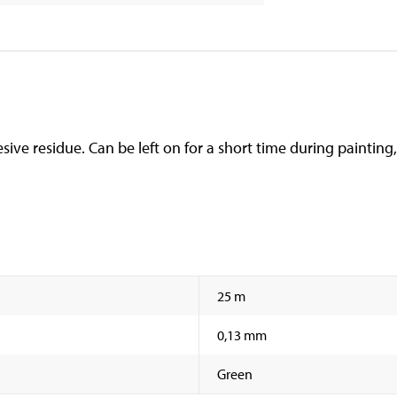
sive residue. Can be left on for a short time during painti
25 m
0,13 mm
Green