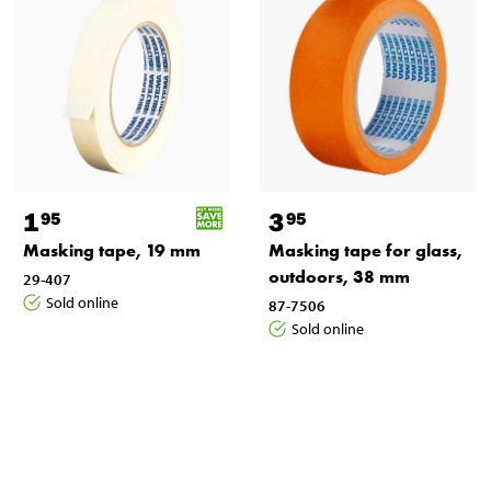
1
3
95
95
Masking tape, 19 mm
Masking tape for glass,
outdoors, 38 mm
29-407
Sold online
87-7506
Sold online