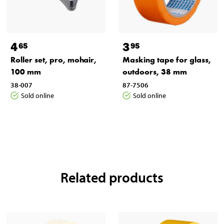
4
3
65
95
Roller set, pro, mohair,
Masking tape for glass,
100 mm
outdoors, 38 mm
38-007
87-7506
Sold online
Sold online
Related products