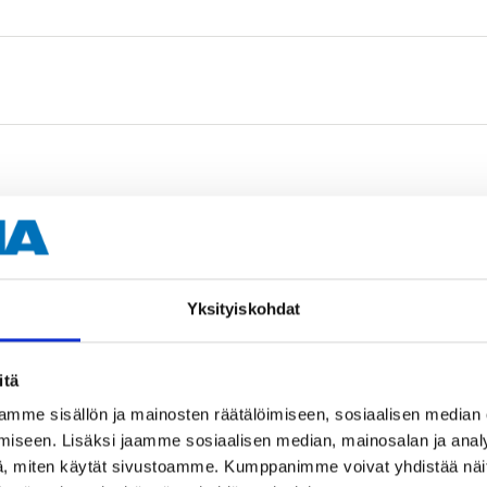
rs, 19 mm
Yksityiskohdat
itä
mme sisällön ja mainosten räätälöimiseen, sosiaalisen median
iseen. Lisäksi jaamme sosiaalisen median, mainosalan ja analy
rs, 38 mm
, miten käytät sivustoamme. Kumppanimme voivat yhdistää näitä t