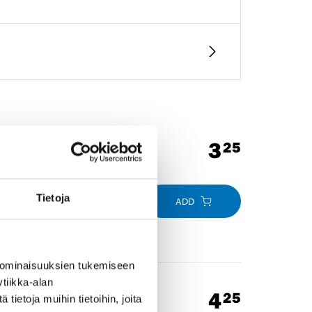
3
25
Tietoja
ADD
 ominaisuuksien tukemiseen
tiikka-alan
4
25
ietoja muihin tietoihin, joita