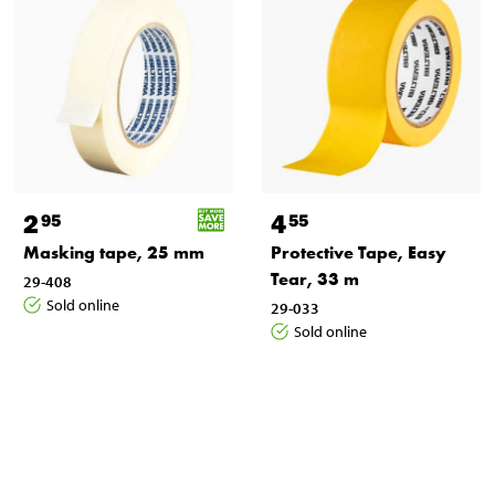
2
4
95
55
Masking tape, 25 mm
Protective Tape, Easy
Tear, 33 m
29-408
Sold online
29-033
Sold online