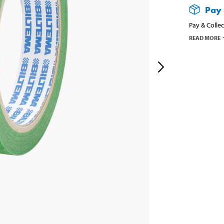
Pay 
Pay & Collec
READ MORE