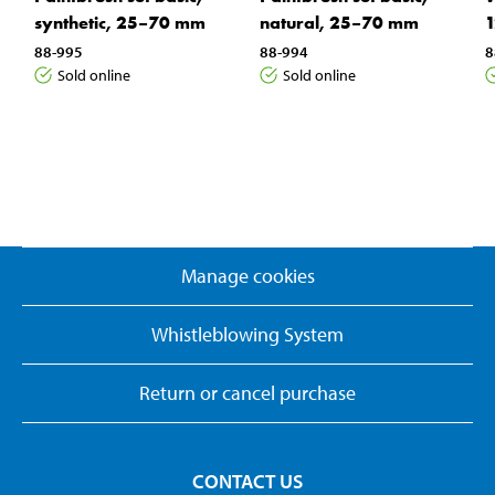
synthetic, 25–70 mm
natural, 25–70 mm
88-995
88-994
8
Sold online
Sold online
Manage cookies
Whistleblowing System
Return or cancel purchase
CONTACT US