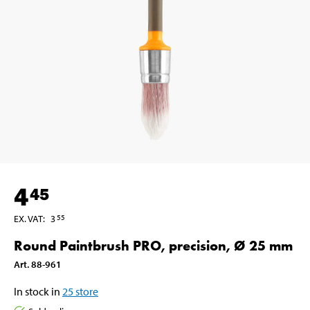
4
45
EX. VAT
:
3
55
Round Paintbrush PRO, precision, Ø 25 mm
Art
.
88-961
In stock in
25
store