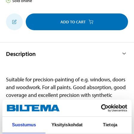
Sold online
ADD TO CART
Description
Suitable for precision-painting of e.g. windows, doors
and woodwork. For all paints. Good absorption, good
coverage and excellent precision with synthetic
bristles and stainless steel ferrule.
Suostumus
Yksityiskohdat
Tietoja
Technical specifications