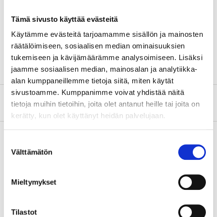
Brush
Synthetic
Tämä sivusto käyttää evästeitä
Diameter
25 mm
Käytämme evästeitä tarjoamamme sisällön ja mainosten
räätälöimiseen, sosiaalisen median ominaisuuksien
Type
PRO
tukemiseen ja kävijämäärämme analysoimiseen. Lisäksi
jaamme sosiaalisen median, mainosalan ja analytiikka-
alan kumppaneillemme tietoja siitä, miten käytät
sivustoamme. Kumppanimme voivat yhdistää näitä
About the manufacturer
tietoja muihin tietoihin, joita olet antanut heille tai joita on
kerätty, kun olet käyttänyt heidän palvelujaan.
Suostumuksen
Välttämätön
valinta
Pay & Collect
Pay & Collect in your local store within 2 hours!
Mieltymykset
READ MORE
Tilastot