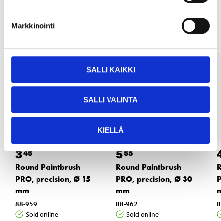
Other customers also bought
Markkinointi
SALLI KAIKKI
SALLI VALINTA
KIELLÄ
3
5
45
55
Round Paintbrush
Round Paintbrush
R
PRO, precision, Ø 15
PRO, precision, Ø 30
P
mm
mm
88-959
88-962
8
Sold online
Sold online