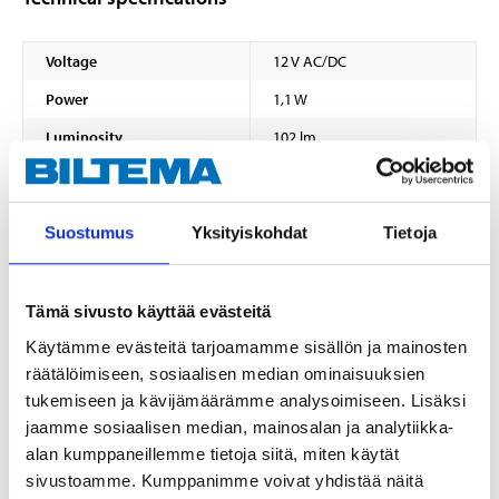
Voltage
12 V AC/DC
Power
1,1 W
Luminosity
102 lm
Colour temperature
2700 K
Beam angle
300 °
Suostumus
Yksityiskohdat
Tietoja
Socket
G4
Lifespan
25000 hours
Tämä sivusto käyttää evästeitä
Energy class
F
Käytämme evästeitä tarjoamamme sisällön ja mainosten
Dimmable
Yes
räätälöimiseen, sosiaalisen median ominaisuuksien
tukemiseen ja kävijämäärämme analysoimiseen. Lisäksi
Height
32 mm
jaamme sosiaalisen median, mainosalan ja analytiikka-
Width
10 mm
alan kumppaneillemme tietoja siitä, miten käytät
Depth
10 mm
sivustoamme. Kumppanimme voivat yhdistää näitä