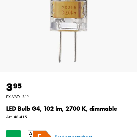
3
95
EX. VAT
:
3
15
LED Bulb G4, 102 lm, 2700 K, dimmable
Art
.
48-415
Product datasheet