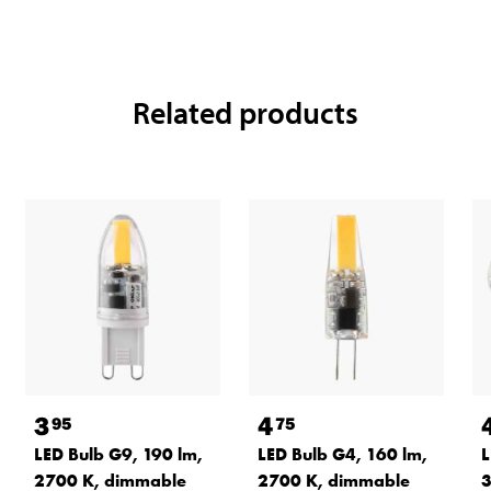
Related products
3
4
95
75
LED Bulb G9, 190 lm,
LED Bulb G4, 160 lm,
L
2700 K, dimmable
2700 K, dimmable