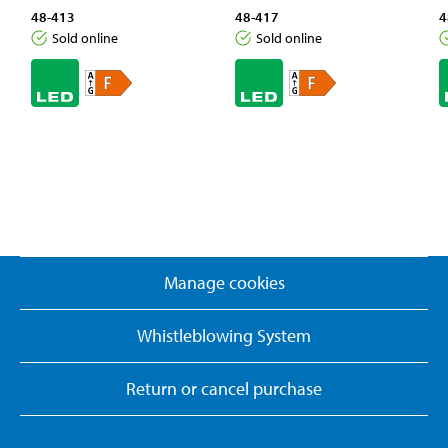
48-413
48-417
4
Sold online
Sold online
Manage cookies
Whistleblowing System
Return or cancel purchase