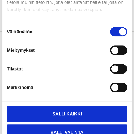
tietoja muihin tietoihin, joita olet antanut heille tai joita on
SHOW ALL
Colour rendering
80 Ra
kerätty, kun olet käyttänyt heidän palvelujaan.
Quantity
1 pcs
Suostumuksen
Välttämätön
valinta
About the manufacturer
Mieltymykset
Tilastot
Pay & Collect
Pay & Collect in your local store within 2 hours!
Markkinointi
READ MORE
SALLI KAIKKI
Other customers also bought
SALLI VALINTA