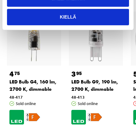
KIELLÄ
4
3
75
95
LED Bulb G4, 160 lm,
LED Bulb G9, 190 lm,
S
2700 K, dimmable
2700 K, dimmable
l
48-417
48-413
4
Sold online
Sold online