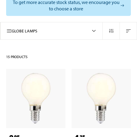
To get more accurate stock status, we encourage you
to choose a store
GLOBE LAMPS
15
PRODUCTS
95
35