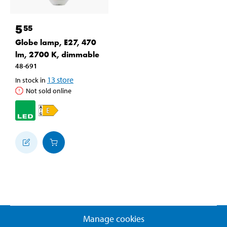
5
55
Globe lamp, E27, 470
lm, 2700 K, dimmable
48-691
13
store
In stock in
Not sold online
Manage cookies