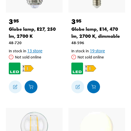
3
3
95
95
Globe lamp, E27, 250
Globe lamp, E14, 470
lm, 2700 K
lm, 2700 K, dimmable
48-720
48-596
13
store
19
store
In stock in
In stock in
Not sold online
Not sold online