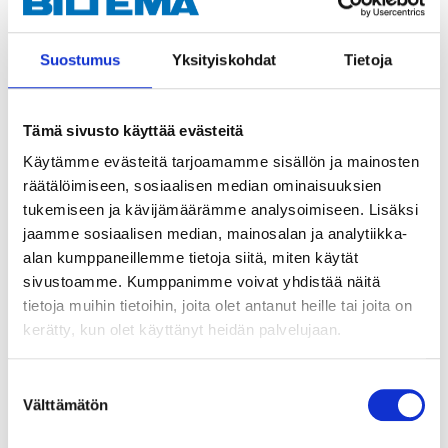
Suostumus
Yksityiskohdat
Tietoja
Tämä sivusto käyttää evästeitä
Käytämme evästeitä tarjoamamme sisällön ja mainosten
räätälöimiseen, sosiaalisen median ominaisuuksien
tukemiseen ja kävijämäärämme analysoimiseen. Lisäksi
4
4
35
25
jaamme sosiaalisen median, mainosalan ja analytiikka-
Globe lamp, E14, 470
Globe lamp, E27, 470
alan kumppaneillemme tietoja siitä, miten käytät
lm, 2700 K, dimmable
lm, 2700 K, dimmable
sivustoamme. Kumppanimme voivat yhdistää näitä
48-598
48-723
tietoja muihin tietoihin, joita olet antanut heille tai joita on
19
store
11
store
In stock in
In stock in
kerätty, kun olet käyttänyt heidän palvelujaan.
Not sold online
Not sold online
Suostumuksen
Välttämätön
valinta