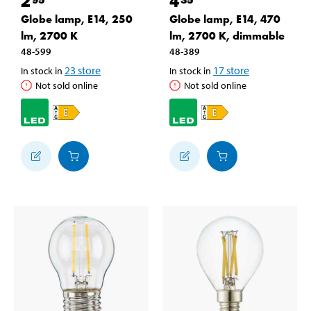
2
4
Globe lamp, E14, 250
Globe lamp, E14, 470
lm, 2700 K
lm, 2700 K, dimmable
48-599
48-389
23
store
17
store
In stock in
In stock in
Not sold online
Not sold online