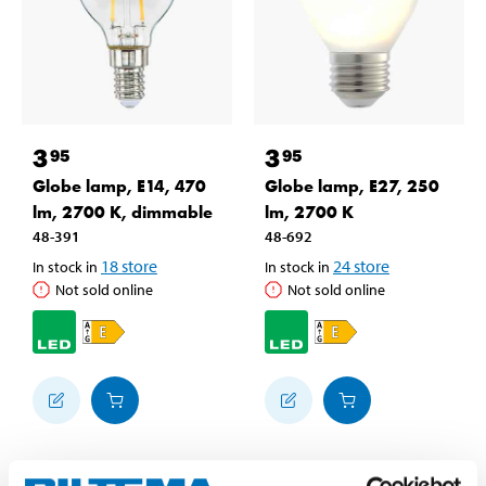
3
3
95
95
Globe lamp, E14, 470
Globe lamp, E27, 250
lm, 2700 K, dimmable
lm, 2700 K
48-391
48-692
18
store
24
store
In stock in
In stock in
Not sold online
Not sold online