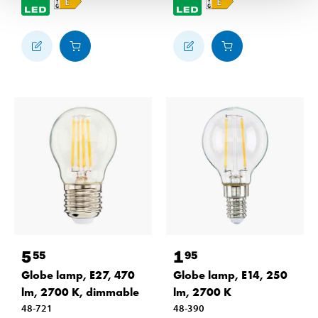
5
1
55
95
Globe lamp, E27, 470
Globe lamp, E14, 250
lm, 2700 K, dimmable
lm, 2700 K
48-721
48-390