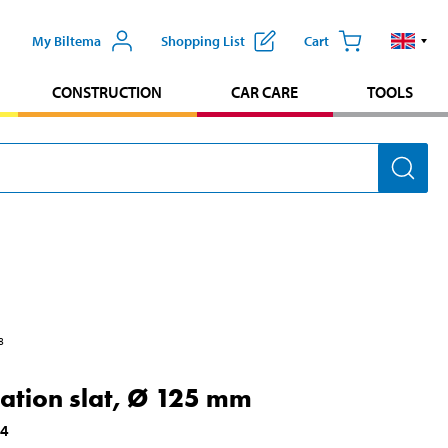
My Biltema
Shopping List
Cart
CONSTRUCTION
CAR CARE
TOOLS
8
lation slat, Ø 125 mm
74