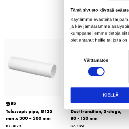
Tämä sivusto käyttää eväste
Käytämme evästeitä tarjoama
ja kävijämäärämme analysoim
kumppaneillemme tietoja siitä
olet antanut heille tai joita o
Suostumuksen
Välttämätön
valinta
KIELLÄ
9
4
95
95
Telescopic pipe, Ø125
Duct transition, 5-stage,
mm x 300 – 500 mm
80 - 150 mm
87-3829
87-3850