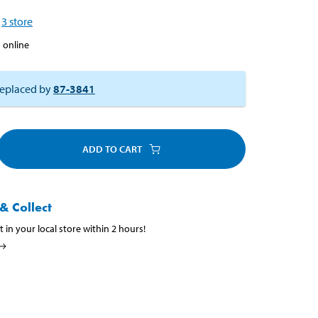
3
store
 online
eplaced by
87-3841
ADD TO CART
& Collect
t in your local store within 2 hours!