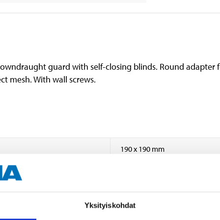
d downdraught guard with self-closing blinds. Round adapte
ect mesh. With wall screws.
190 x 190 mm
Yksityiskohdat