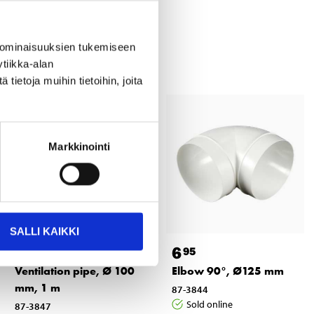
 ominaisuuksien tukemiseen
tiikka-alan
ietoja muihin tietoihin, joita
Markkinointi
SALLI KAIKKI
12
6
95
95
Ventilation pipe, Ø 100
Elbow 90°, Ø125 mm
mm, 1 m
87-3844
Sold online
87-3847