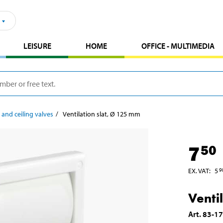
LEISURE
HOME
OFFICE - MULTIMEDIA
 and ceiling valves
Ventilation slat, Ø 125 mm
7
50
EX. VAT
:
5
9
Venti
Art
.
83-1