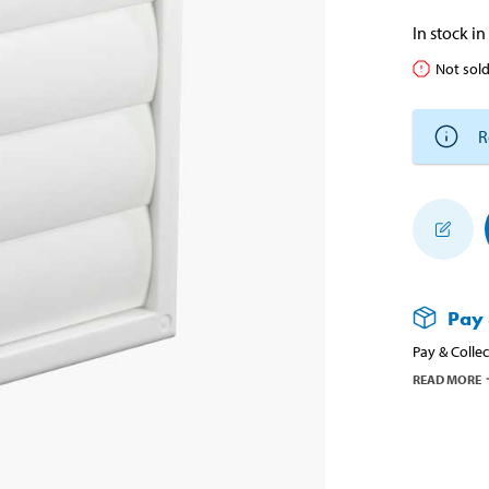
In stock in
Not sold
R
Pay 
Pay & Collec
READ MORE