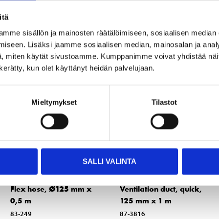
itä
Other customers also bought
mme sisällön ja mainosten räätälöimiseen, sosiaalisen median
iseen. Lisäksi jaamme sosiaalisen median, mainosalan ja analy
, miten käytät sivustoamme. Kumppanimme voivat yhdistää näitä t
n kerätty, kun olet käyttänyt heidän palvelujaan.
Mieltymykset
Tilastot
SALLI VALINTA
8
12
95
95
Flex hose, Ø125 mm x
Ventilation duct, quick,
0,5 m
125 mm x 1 m
83-249
87-3816