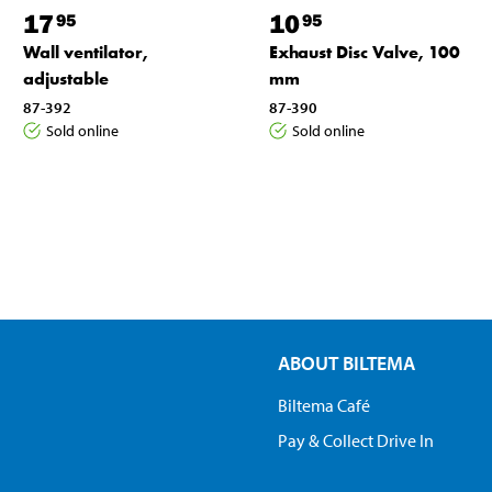
17
10
95
95
Wall ventilator,
Exhaust Disc Valve, 100
adjustable
mm
87-392
87-390
Sold online
Sold online
ABOUT BILTEMA
Biltema Café
Pay & Collect Drive In