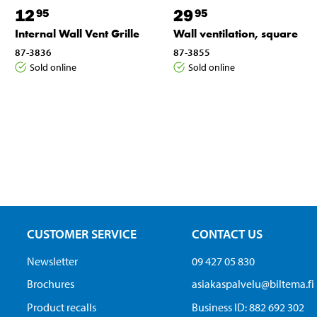
12
29
95
95
Internal Wall Vent Grille
Wall ventilation, square
87-3836
87-3855
Sold online
Sold online
CUSTOMER SERVICE
CONTACT US
Newsletter
09 427 05 830
Brochures
asiakaspalvelu@biltema.fi
Product recalls
Business ID:​ 882 692 302