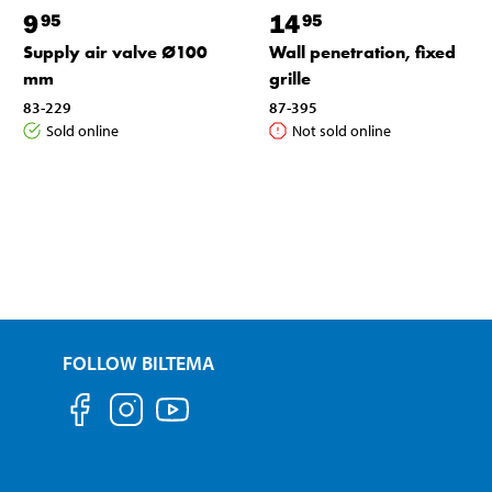
9
14
95
95
Supply air valve Ø100
Wall penetration, fixed
mm
grille
83-229
87-395
Sold online
Not sold online
FOLLOW BILTEMA