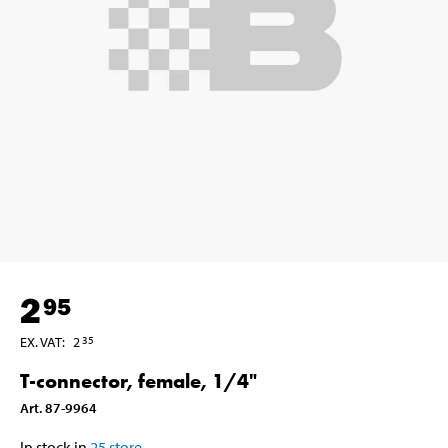
2
95
EX. VAT
:
2
35
T-connector, female, 1/4"
Art
.
87-9964
In stock in
25
store