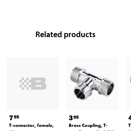
Related products
7
3
95
95
T-connector, female,
Brass Coupling, T-
T