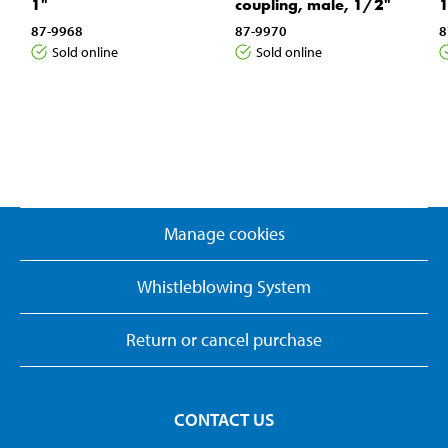
1"
coupling, male, 1/2"
87-9968
87-9970
8
Sold online
Sold online
Manage cookies
Whistleblowing System
Return or cancel purchase
CONTACT US