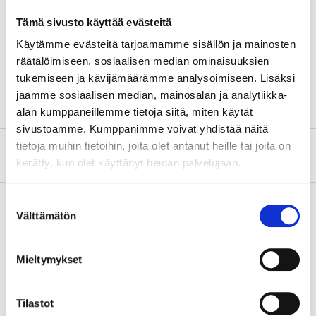
Material
Brass
Tämä sivusto käyttää evästeitä
Surface treatment
Chromed
Käytämme evästeitä tarjoamamme sisällön ja mainosten
Dimensions
1/4", R8
räätälöimiseen, sosiaalisen median ominaisuuksien
Pressure class
PN16
tukemiseen ja kävijämäärämme analysoimiseen. Lisäksi
jaamme sosiaalisen median, mainosalan ja analytiikka-
alan kumppaneillemme tietoja siitä, miten käytät
sivustoamme. Kumppanimme voivat yhdistää näitä
tietoja muihin tietoihin, joita olet antanut heille tai joita on
About the manufacturer
kerätty, kun olet käyttänyt heidän palvelujaan.
Suostumuksen
Välttämätön
valinta
Pay & Collect
Mieltymykset
Pay & Collect in your local store within 2 hours!
READ MORE
Tilastot