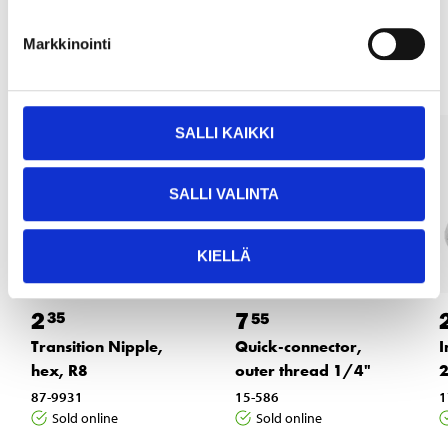
Other customers also bought
Markkinointi
SALLI KAIKKI
SALLI VALINTA
KIELLÄ
2
7
35
55
Transition Nipple,
Quick-connector,
I
hex, R8
outer thread 1/4"
2
87-9931
15-586
1
Sold online
Sold online