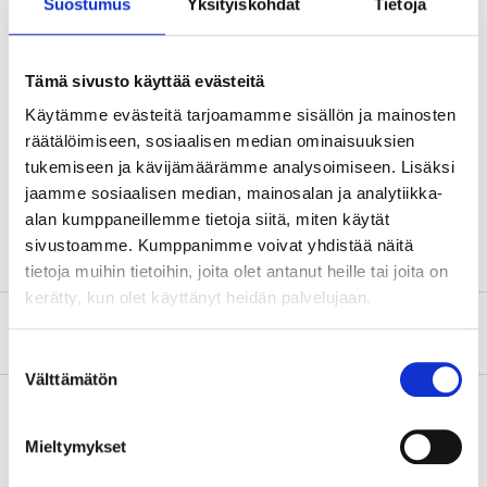
Technical specifications
Suostumus
Yksityiskohdat
Tietoja
Material
Brass
Tämä sivusto käyttää evästeitä
Surface treatment
Chromed
Käytämme evästeitä tarjoamamme sisällön ja mainosten
Pipe thread
Straight, BSP-G
räätälöimiseen, sosiaalisen median ominaisuuksien
tukemiseen ja kävijämäärämme analysoimiseen. Lisäksi
Dimensions
R10, 3/8"
jaamme sosiaalisen median, mainosalan ja analytiikka-
Pressure class
PN16
alan kumppaneillemme tietoja siitä, miten käytät
sivustoamme. Kumppanimme voivat yhdistää näitä
tietoja muihin tietoihin, joita olet antanut heille tai joita on
kerätty, kun olet käyttänyt heidän palvelujaan.
About the manufacturer
Suostumuksen
Välttämätön
valinta
Mieltymykset
Pay & Collect