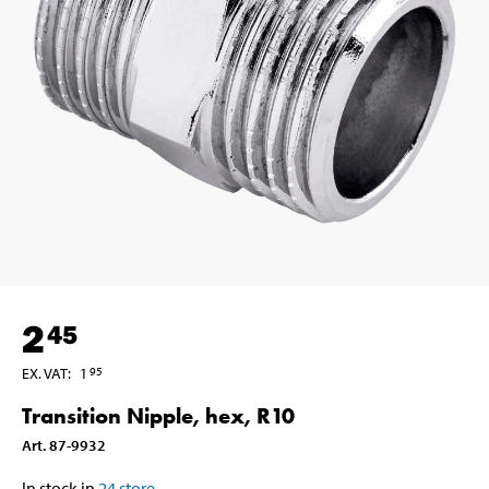
2
45
EX. VAT
:
1
95
Transition Nipple, hex, R10
Art
.
87-9932
In stock in
24
store