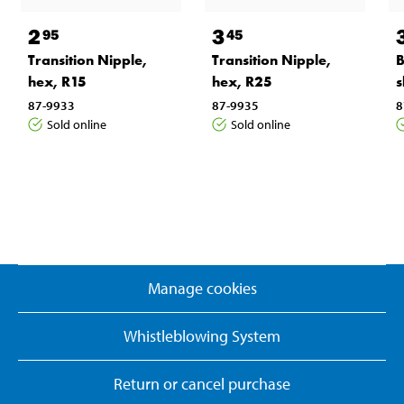
2
3
95
45
Transition Nipple,
Transition Nipple,
B
hex, R15
hex, R25
s
87-9933
87-9935
8
Sold online
Sold online
Manage cookies
Whistleblowing System
Return or cancel purchase