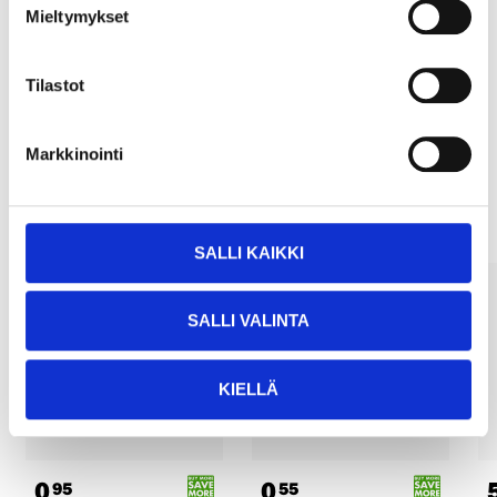
Pay & Collect
Mieltymykset
Pay & Collect in your local store within 2 hours!
READ MORE
Tilastot
Markkinointi
Other customers also bought
SALLI KAIKKI
SALLI VALINTA
KIELLÄ
0
0
95
55