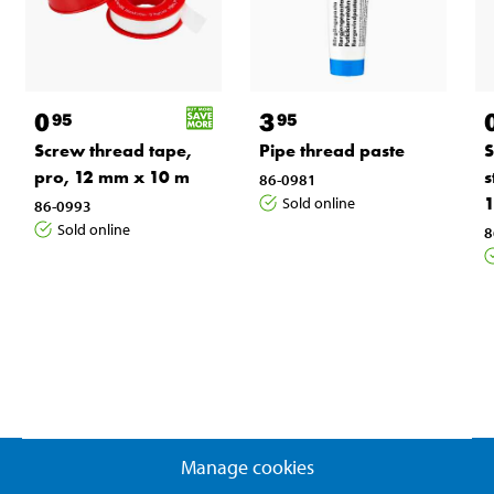
0
3
95
95
Screw thread tape,
Pipe thread paste
S
pro, 12 mm x 10 m
s
86-0981
Sold online
86-0993
Sold online
8
Manage cookies