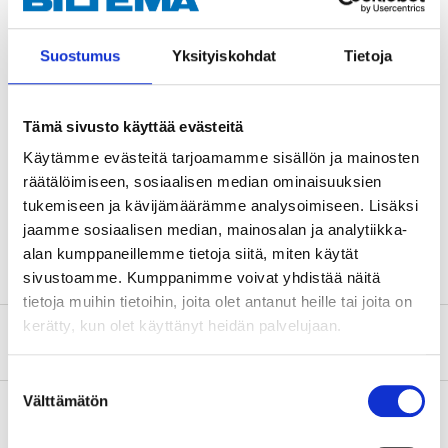
DVGW certification, UNI EN-751/2.
Suostumus
Yksityiskohdat
Tietoja
Technical specifications
Tämä sivusto käyttää evästeitä
Käytämme evästeitä tarjoamamme sisällön ja mainosten
Width
14 mm
räätälöimiseen, sosiaalisen median ominaisuuksien
Length
5 m
tukemiseen ja kävijämäärämme analysoimiseen. Lisäksi
Max. temperature
160 °C
jaamme sosiaalisen median, mainosalan ja analytiikka-
alan kumppaneillemme tietoja siitä, miten käytät
sivustoamme. Kumppanimme voivat yhdistää näitä
tietoja muihin tietoihin, joita olet antanut heille tai joita on
kerätty, kun olet käyttänyt heidän palvelujaan.
About the manufacturer
Suostumuksen
Välttämätön
valinta