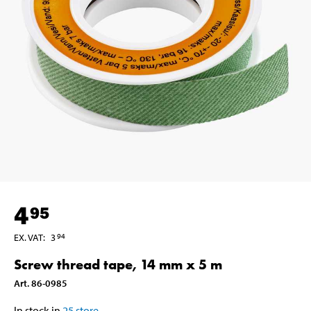
4
95
EX. VAT
:
3
94
Screw thread tape, 14 mm x 5 m
Art
.
86-0985
In stock in
25
store