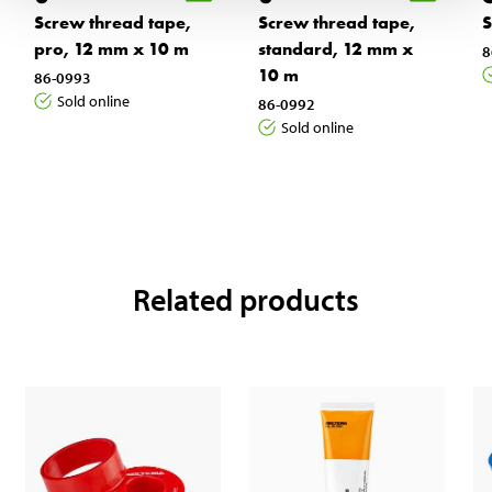
Screw thread tape,
Screw thread tape,
S
pro, 12 mm x 10 m
standard, 12 mm x
8
10 m
86-0993
Sold online
86-0992
Sold online
Related products