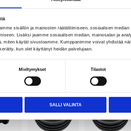
16
39
95
95
oupling,
Transition coupling,
Transition coupling,
itä
5-90 mm
100-115/100-115
100-115/153-168
mm
mm
mme sisällön ja mainosten räätälöimiseen, sosiaalisen median
83-200
83-203
tore
iseen. Lisäksi jaamme sosiaalisen median, mainosalan ja analy
line
25
store
25
store
, miten käytät sivustoamme. Kumppanimme voivat yhdistää näitä t
In stock in
In stock in
Not sold online
Not sold online
n kerätty, kun olet käyttänyt heidän palvelujaan.
Mieltymykset
Tilastot
SALLI VALINTA