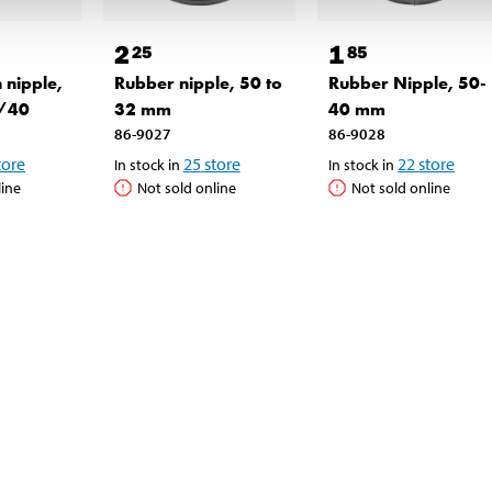
2
1
25
85
 nipple,
Rubber nipple, 50 to
Rubber Nipple, 50-
/40
32 mm
40 mm
86-9027
86-9028
tore
25
store
22
store
In stock in
In stock in
line
Not sold online
Not sold online