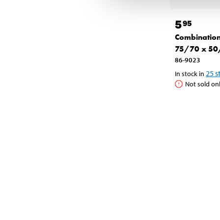
5
95
Combination
75/70 x 50
86-9023
25
s
In stock in
Not sold on