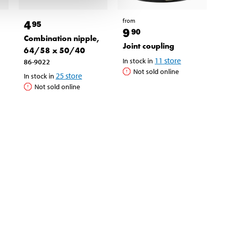
from
4
95
9
90
Combination nipple,
Joint coupling
64/58 x 50/40
11
store
In stock in
86-9022
Not sold online
25
store
In stock in
Not sold online