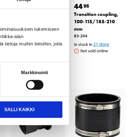
18
44
95
95
Transition coupling,
Transition coupling,
100-115/121-136
100-115/185-210
mm
mm
 ominaisuuksien tukemiseen
83-202
83-204
tiikka-alan
24
store
21
store
ietoja muihin tietoihin, joita
In stock in
In stock in
Not sold online
Not sold online
Markkinointi
SALLI KAIKKI