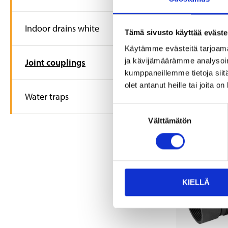
19
95
Transition c
Indoor drains white
Tämä sivusto käyttää eväste
100-115/7
83-201
Käytämme evästeitä tarjoama
25
s
ja kävijämäärämme analysoim
Joint couplings
In stock in
Not sold on
kumppaneillemme tietoja siitä
olet antanut heille tai joita o
Water traps
Suostumuksen
Välttämätön
valinta
KIELLÄ