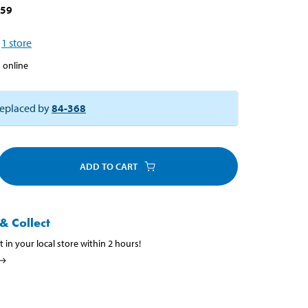
659
1
store
 online
eplaced by
84-368
ADD TO CART
& Collect
t in your local store within 2 hours!