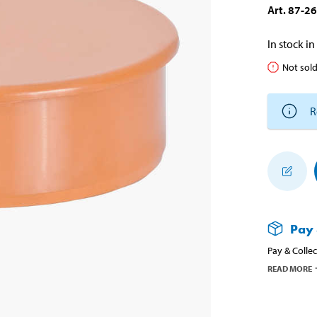
Art
.
87-2
In stock in
Not sold
R
Pay 
Pay & Collec
READ MORE