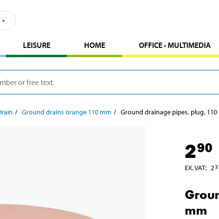
LEISURE
HOME
OFFICE - MULTIMEDIA
Drain
Ground drains orange 110 mm
Ground drainage pipes, plug, 11
2
90
EX. VAT
:
2
3
Groun
mm