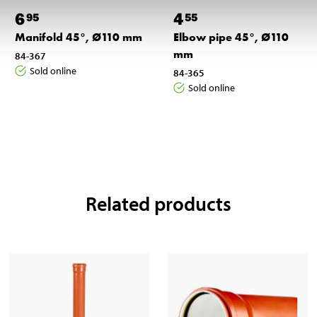
6
4
95
55
Manifold 45°, Ø110 mm
Elbow pipe 45°, Ø110
mm
84-367
Sold online
84-365
Sold online
Related products