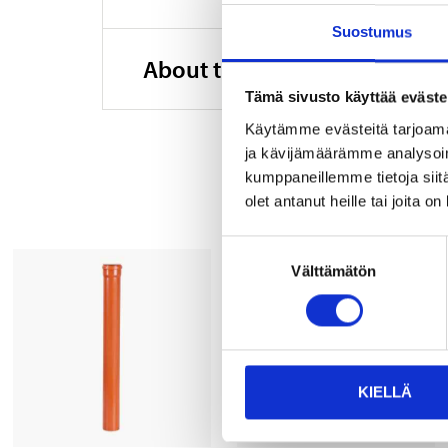
Suostumus
About the manufacturer
Tämä sivusto käyttää eväste
Käytämme evästeitä tarjoama
ja kävijämäärämme analysoim
kumppaneillemme tietoja siitä
olet antanut heille tai joita o
Suostumuksen
Välttämätön
valinta
KIELLÄ