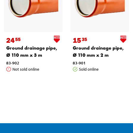
24
15
55
35
Ground drainage pipe,
Ground drainage pipe,
Ø 110 mm x 3 m
Ø 110 mm x 2 m
83-902
83-901
Not sold online
Sold online