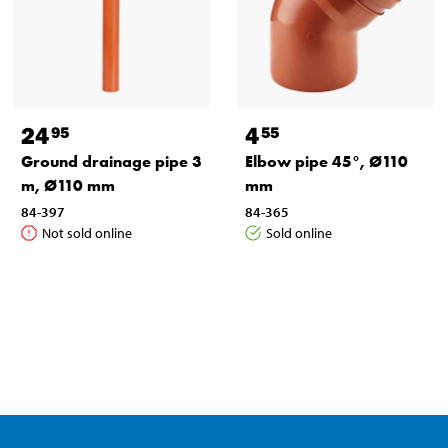
24
4
95
55
Ground drainage pipe 3
Elbow pipe 45°, Ø110
m, Ø110 mm
mm
84-397
84-365
Not sold online
Sold online