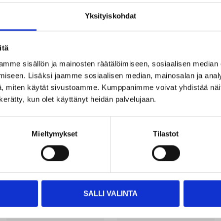
Yksityiskohdat
itä
mme sisällön ja mainosten räätälöimiseen, sosiaalisen median
iseen. Lisäksi jaamme sosiaalisen median, mainosalan ja analy
Other customers also bought
, miten käytät sivustoamme. Kumppanimme voivat yhdistää näitä t
n kerätty, kun olet käyttänyt heidän palvelujaan.
Mieltymykset
Tilastot
SALLI VALINTA