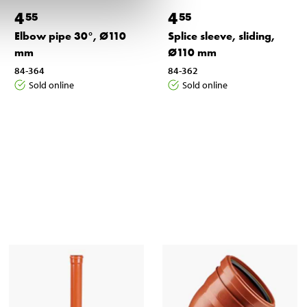
4
4
55
55
Elbow pipe 30°, Ø110
Splice sleeve, sliding,
mm
Ø110 mm
84-364
84-362
Sold online
Sold online