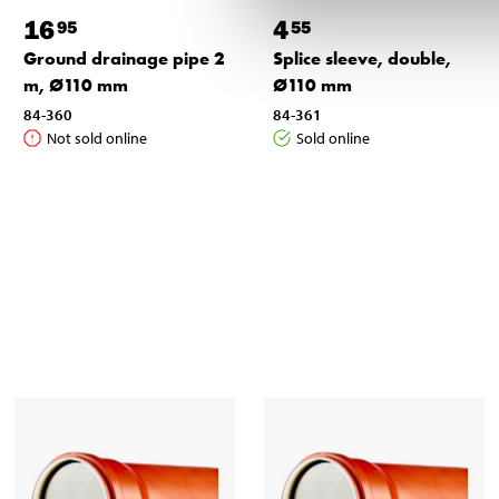
16
4
95
55
Ground drainage pipe 2
Splice sleeve, double,
m, Ø110 mm
Ø110 mm
84-360
84-361
Not sold online
Sold online