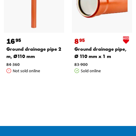
16
8
95
95
Ground drainage pipe 2
Ground drainage pipe,
m, Ø110 mm
Ø 110 mm x 1 m
84-360
83-900
Not sold online
Sold online