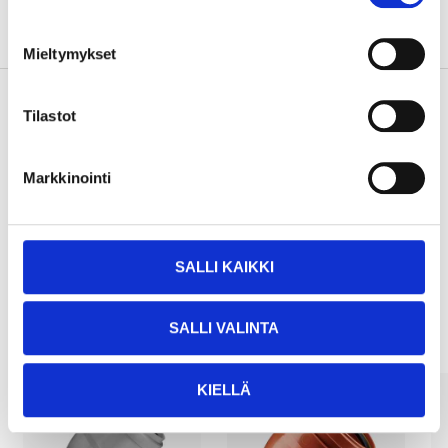
About the manufacturer
Mieltymykset
Tilastot
Pay & Collect
Markkinointi
Pay & Collect in your local store within 2 hours!
READ MORE
SALLI KAIKKI
Other customers also bought
SALLI VALINTA
KIELLÄ