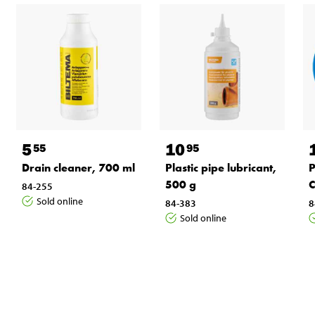
5
10
55
95
Drain cleaner, 700 ml
Plastic pipe lubricant,
P
500 g
C
84-255
Sold online
84-383
8
Sold online