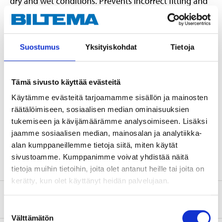
dry and wet conditions. Prevents incorrect fitting and
reduces the risk of damage. Protects rubber parts
from drying out and simplifies future adjustment and
removal. Skin-friendly pH value (7-8) and creamy
Suostumus
Yksityiskohdat
Tietoja
consistency that is comfortable to work with.
Tämä sivusto käyttää evästeitä
Technical specifications
Käytämme evästeitä tarjoamamme sisällön ja mainosten
räätälöimiseen, sosiaalisen median ominaisuuksien
Weight
500 g
tukemiseen ja kävijämäärämme analysoimiseen. Lisäksi
jaamme sosiaalisen median, mainosalan ja analytiikka-
Frost-resistant down to -25
Temperature resistance
°C
alan kumppaneillemme tietoja siitä, miten käytät
sivustoamme. Kumppanimme voivat yhdistää näitä
tietoja muihin tietoihin, joita olet antanut heille tai joita on
kerätty, kun olet käyttänyt heidän palvelujaan.
Safety instructions and other information
Suostumuksen
Välttämätön
valinta