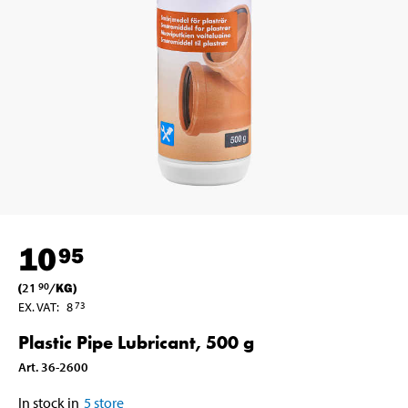
10
95
(
21
/
KG
)
90
EX. VAT
:
8
73
Plastic Pipe Lubricant, 500 g
Art
.
36-2600
In stock in
5
store