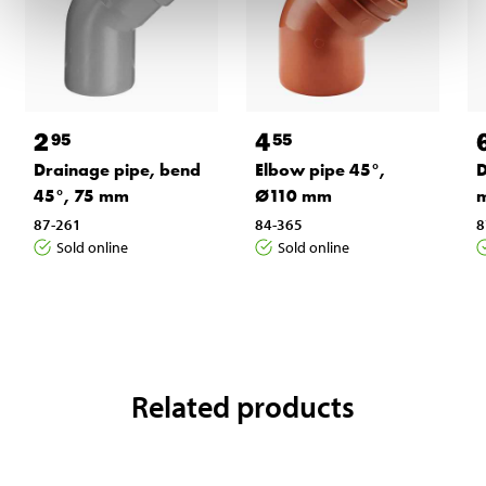
2
4
95
55
Drainage pipe, bend
Elbow pipe 45°,
D
45°, 75 mm
Ø110 mm
87-261
84-365
8
Sold online
Sold online
Related products