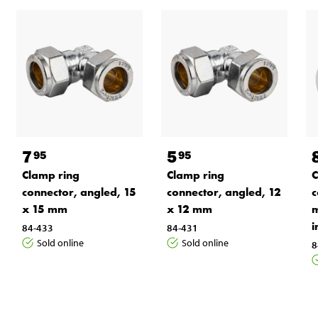
7
5
95
95
Clamp ring
Clamp ring
C
connector, angled, 15
connector, angled, 12
c
x 15 mm
x 12 mm
m
i
84-433
84-431
Sold online
Sold online
8