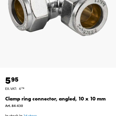
5
95
EX. VAT
:
4
74
Clamp ring connector, angled, 10 x 10 mm
Art
.
84-430
In stock in
24
store