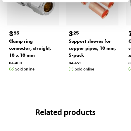
3
3
95
25
Clamp ring
Support sleeves for
C
connector, straight,
copper pipes, 10 mm,
c
10 x 10 mm
5-pack
x
84-400
84-455
8
Sold online
Sold online
Related products