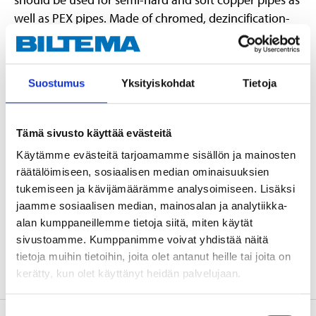
well as PEX pipes. Made of chromed, dezincification-
resistant brass. Type approved/certified by RISE,
SINTEF & STF.
Suostumus
Yksityiskohdat
Tietoja
Technical specifications
Tämä sivusto käyttää evästeitä
Dimensions
10 x 10 mm
Käytämme evästeitä tarjoamamme sisällön ja mainosten
räätälöimiseen, sosiaalisen median ominaisuuksien
Material
Brass CW511L
tukemiseen ja kävijämäärämme analysoimiseen. Lisäksi
Pressure class
Max. 1,0 MPa (10 bar)
jaamme sosiaalisen median, mainosalan ja analytiikka-
Certificate
RISE, SINTEF, STF
alan kumppaneillemme tietoja siitä, miten käytät
sivustoamme. Kumppanimme voivat yhdistää näitä
Surface treatment
Chromed
tietoja muihin tietoihin, joita olet antanut heille tai joita on
kerätty, kun olet käyttänyt heidän palvelujaan.
Suostumuksen