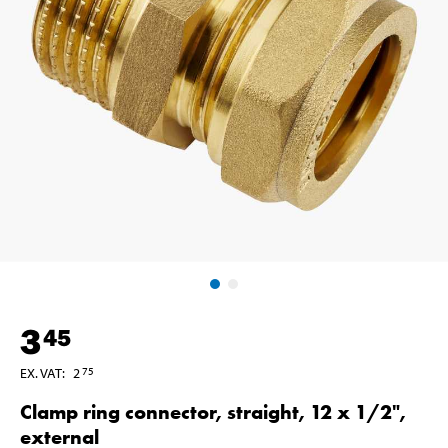
3
45
EX. VAT
:
2
75
Clamp ring connector, straight, 12 x 1/2",
external