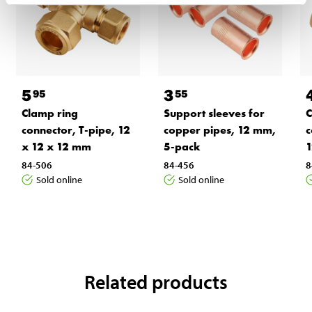
5
3
95
55
Clamp ring
Support sleeves for
C
connector, T-pipe, 12
copper pipes, 12 mm,
c
x 12 x 12 mm
5-pack
1
84-506
84-456
8
Sold online
Sold online
Related products