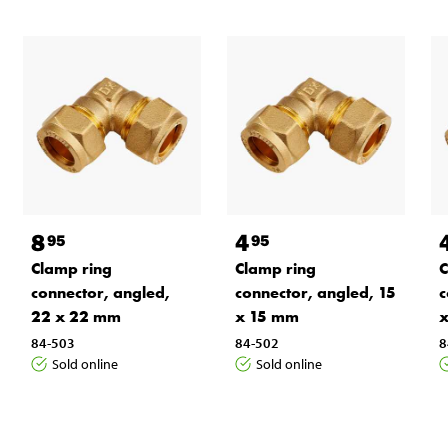
8
4
95
95
Clamp ring
Clamp ring
C
connector, angled,
connector, angled, 15
c
22 x 22 mm
x 15 mm
84-503
84-502
8
Sold online
Sold online