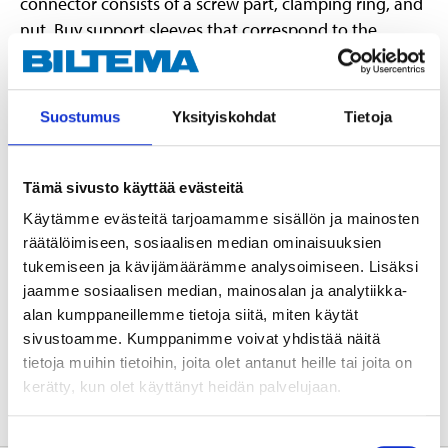
connector consists of a screw part, clamping ring, and
nut. Buy support sleeves that correspond to the
selected pipe type. A support sleeve should be used
for semi-hard and soft copper pipes as well as PEX
pipes. Made of dezincification-resistant brass. Type
Suostumus
Yksityiskohdat
Tietoja
approved/certified by RISE, SINTEF & STF.
Tämä sivusto käyttää evästeitä
Technical specifications
Käytämme evästeitä tarjoamamme sisällön ja mainosten
räätälöimiseen, sosiaalisen median ominaisuuksien
tukemiseen ja kävijämäärämme analysoimiseen. Lisäksi
Dimensions
12 x 1/2" (R15)
jaamme sosiaalisen median, mainosalan ja analytiikka-
Material
Brass CW511L
alan kumppaneillemme tietoja siitä, miten käytät
Pressure class
Max. 1,0 MPa (10 bar)
sivustoamme. Kumppanimme voivat yhdistää näitä
tietoja muihin tietoihin, joita olet antanut heille tai joita on
Certificate
RISE, SINTEF, STF
kerätty, kun olet käyttänyt heidän palvelujaan.
Suostumuksen