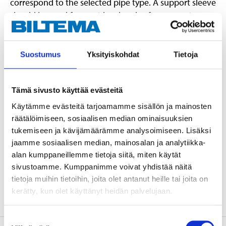
correspond to the selected pipe type. A support sleeve
should be used for semi-hard and soft copper pipes as
well as PEX pipes. Made of dezincification-resistant
brass. Type approved/certified by RISE, SINTEF & STF.
Suostumus
Yksityiskohdat
Tietoja
Technical specifications
Tämä sivusto käyttää evästeitä
Käytämme evästeitä tarjoamamme sisällön ja mainosten
Dimensions
22 x 22 mm
räätälöimiseen, sosiaalisen median ominaisuuksien
Material
Brass CW511L
tukemiseen ja kävijämäärämme analysoimiseen. Lisäksi
jaamme sosiaalisen median, mainosalan ja analytiikka-
Pressure class
Max. 1,0 MPa (10 bar)
alan kumppaneillemme tietoja siitä, miten käytät
Certificate
RISE, SINTEF, STF
sivustoamme. Kumppanimme voivat yhdistää näitä
Surface treatment
None
tietoja muihin tietoihin, joita olet antanut heille tai joita on
kerätty, kun olet käyttänyt heidän palvelujaan.
Suostumuksen