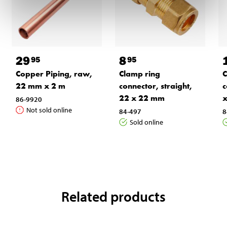
29
8
95
95
Copper Piping, raw,
Clamp ring
C
22 mm x 2 m
connector, straight,
c
22 x 22 mm
x
86-9920
Not sold online
84-497
8
Sold online
Related products