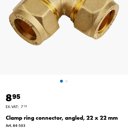
8
95
EX. VAT
:
7
13
Clamp ring connector, angled, 22 x 22 mm
Art
.
84-503