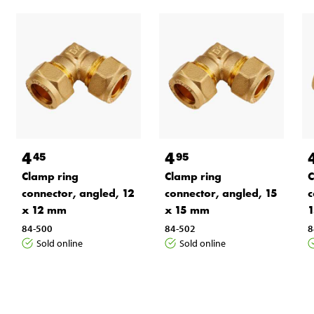
4
4
45
95
Clamp ring
Clamp ring
C
connector, angled, 12
connector, angled, 15
c
x 12 mm
x 15 mm
1
84-500
84-502
8
Sold online
Sold online