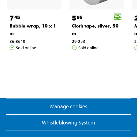
7
5
45
95
Bubble wrap, 10 x 1
Cloth tape, silver, 50
M
m
m
86-8640
29-253
2
Sold online
Sold online
Manage cookies
Whistleblowing System