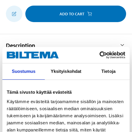
ADD TO CART
Description
For dampening footsteps when laying flooring. For
Suostumus
Yksityiskohdat
Tietoja
use on dry and damp-proofed flooring.
Tämä sivusto käyttää evästeitä
Technical specifications
Käytämme evästeitä tarjoamamme sisällön ja mainosten
räätälöimiseen, sosiaalisen median ominaisuuksien
tukemiseen ja kävijämäärämme analysoimiseen. Lisäksi
Material
Polyethylene
jaamme sosiaalisen median, mainosalan ja analytiikka-
Dimensions
alan kumppaneillemme tietoja siitä, miten käytät