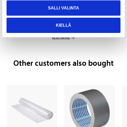
SALLI VALINTA
Pay & Collect
KIELLÄ
Pay & Collect in your local store within 2 hours!
READ MORE
Other customers also bought