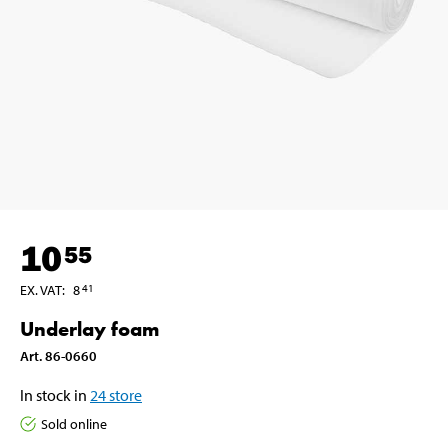
10
55
EX. VAT
:
8
41
Underlay foam
Art
.
86-0660
In stock in
24
store
Sold online